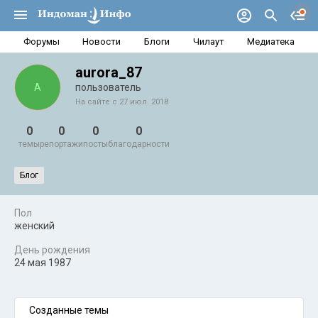
Форумы
Новости
Блоги
Чилаут
Медиатека
aurora_87
A
пользователь
На сайте с 27 июл. 2018
0
0
0
0
темы
репортажи
посты
благодарности
Блог
Пол
женский
День рождения
24 мая 1987
Созданные темы