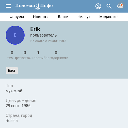
Форумы
Новости
Блоги
Чилаут
Медиатека
Erik
E
пользователь
На сайте с 28 авг. 2013
0
0
1
0
темы
репортажи
посты
благодарности
Блог
Пол
мужской
День рождения
29 сент. 1986
Страна, город
Russia