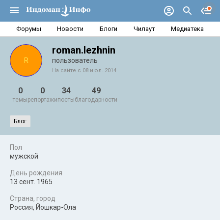
Форумы
Новости
Блоги
Чилаут
Медиатека
roman.lezhnin
R
пользователь
На сайте с 08 июл. 2014
0
0
34
49
темы
репортажи
посты
благодарности
Блог
Пол
мужской
День рождения
13 сент. 1965
Страна, город
Россия, Йошкар-Ола