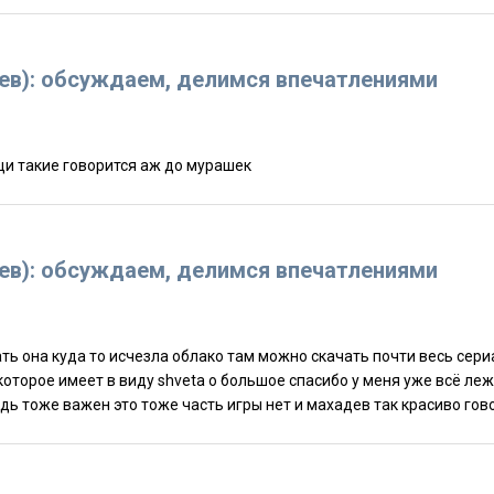
дев): обсуждаем, делимся впечатлениями
shveta и конспектировать ещё потому что правильные вещи такие говорится аж до мурашек
дев): обсуждаем, делимся впечатлениями
это прекрасно но я предпочитаю субтитры голос актера ведь тоже важен это тоже часть игры нет и махадев так