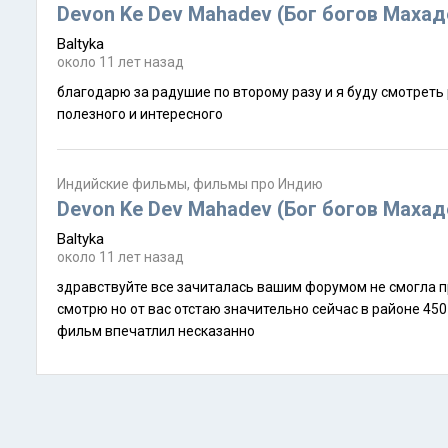
Devon Ke Dev Mahadev (Бог богов Маха
Baltyka
около 11 лет назад
благодарю за радушие по второму разу и я буду смотреть раз выясняется что на дисках то сильно урезали кино елена сайт замечательный столько
полезного и интересного
Индийские фильмы, фильмы про Индию
Devon Ke Dev Mahadev (Бог богов Маха
Baltyka
около 11 лет назад
здравствуйте все зачиталась вашим форумом не смогла пройти мимо желаю участвовать больна индией излечиваться не планирую махадева
смотрю но от вас отстаю значительно сейчас в районе 450 серии махабхарата в планах но раньше смотрела старинный 80х годов многосерийный
фильм впечатлил несказанно