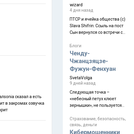
wizard
4 дня назад
ПТСР и ячейка общества (с)
Slava Shifrin: Ссыль на пост
Сын вернулся со встречи с
армейскими друзьями (год
уже, как демобилизовались,
Блоги
а продолжают встречаться
Ченду-
почти каждую неделю) и с
Чжанцзяцзе-
порога сообщил: "Эйтан
Фужун-Фенхуан
разводится!" Эйтан -
SvetaVolga
мальчик из религиозной
9 дней назад
семьи, из тех, кого называют
"вязаные кипы". С 2022-го
Следующая точка –
«небесный петух клюет
зернышки», не пользуется
 красиво говорит
спросом и вполне
заслужено, и чтобы попасть
Страхование, безопасность,
связь, деньги
на начало тропы показали
Кибермошенники
водителю карту, иначе