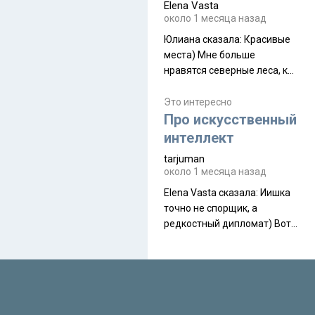
Elena Vasta
производителя. Новинка
около 1 месяца назад
получила двухслойную
конструкцию с отдельным
Юлиана сказалa: Красивые
внешним тентом и сетчатой
места) Мне больше
внутренней палаткой, а ее
нравятся северные леса, как
масса в базовой
в Новгородчине)) Где флора
комплектации составляет
южной тайги
Это интересно
около 845 г. Палатка весит
Про искусственный
менее
интеллект
tarjuman
около 1 месяца назад
Elena Vasta сказалa: Иишка
точно не спорщик, а
редкостный дипломат) Вот,
точно, надо его в МИДы на
помощь в переговорах
слать))