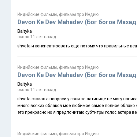
Индийские фильмы, фильмы про Индию
Devon Ke Dev Mahadev (Бог богов Маха
Baltyka
около 11 лет назад
Индийские фильмы, фильмы про Индию
Devon Ke Dev Mahadev (Бог богов Маха
Baltyka
около 11 лет назад
shveta сказал а попроси у сони по латинице не могу написать она куда то исчезла облако там можно скачать почти весь сериалsonia сказал а есть
много всяких облаков мое любимое самое полное облако которое имеет в виду shveta о большое спасибо у меня уже всё лежит в закромах озвучка
Индийские фильмы, фильмы про Индию