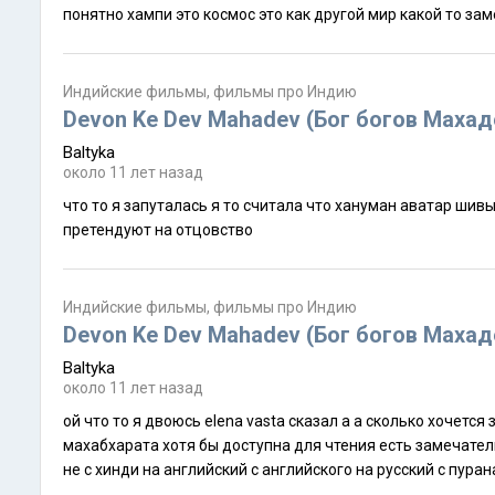
Индийские фильмы, фильмы про Индию
Devon Ke Dev Mahadev (Бог богов Маха
Baltyka
около 11 лет назад
что то я запуталась я то считала что хануман аватар шивы а вовсе не сын а в кино какая то завсем запутка замутка да ещё столько персонажей
претендуют на отцовство
Индийские фильмы, фильмы про Индию
Devon Ke Dev Mahadev (Бог богов Маха
Baltyka
около 11 лет назад
ой что то я двоюсь elena vasta сказал а а сколько хочется записывать в махабхарате есть даже подборки нарезки с речами кришны согласна но
махабхарата хотя бы доступна для чтения есть замечательный академический перевод с санскрита на русский думаю это важно что с санскрита а
не с хинди на английск