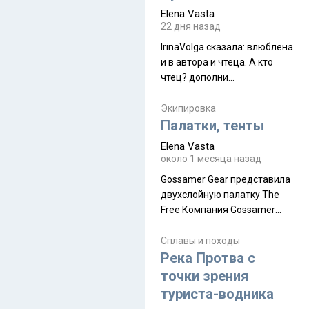
принял и я его. Пышная
Elena Vasta
природа, мягкие
22 дня назад
доброжелательные люди,
IrinaVolga сказалa: влюблена
такая как бы переходная
и в автора и чтеца. А кто
ступень между привычной
чтец? дополни
нам Индией и остальными
рекомендацию
СВ штатами, которые я тоже
Экипировка
надеюсь увидеть.
Палатки, тенты
Elena Vasta
около 1 месяца назад
Gossamer Gear представила
двухслойную палатку The
Free Компания Gossamer
Gear представила
туристическую палатку The
Сплавы и походы
Free, которая стала первой
Река Протва с
полностью самонесущей
точки зрения
ультралегкой моделью в
туриста-водника
ассортименте