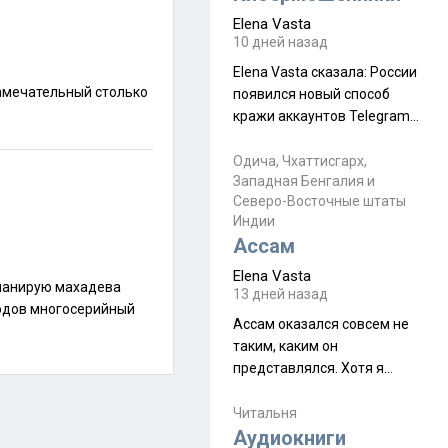
автобус не остановится.
Elena Vasta
Пошли туда, потому что я
10 дней назад
начиталась восторженных
Elena Vasta сказалa: России
отзывов. По мне – сплошная
появился новый способ
физуха, долгий спуск, потом
кражи аккаунтов Telegram
подъем по этому же пути.
без пароля и SMS
Вполне можно пропустить.
Прочитайте! У моих двух
Одича, Чхаттисгарх,
Пока
Западная Бенгалия и
знакомых вот так увели
Северо-Восточные штаты
аккаунты
Индии
Ассам
Elena Vasta
13 дней назад
Ассам оказался совсем не
таким, каким он
представлялся. Хотя я
увидела его буквально
краешек, но все же схватила
Читальня
ауру штата, как-то он меня
Аудиокниги