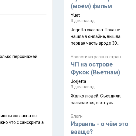
(моём) фильм
Yuet
3 дня назад
Jorjetta сказалa: Пока не
нашла в онлайне, вышла
первая часть вроде 30
июля. Премьера будет на
Дивали 8 ноября.
Новости из разных стран
ЧП на острове
Фукок (Вьетнам)
Jorjetta
3 дня назад
Жалко людей. Съездили,
называется, в отпуск...
Блоги
Израиль - о чём это
вааще?