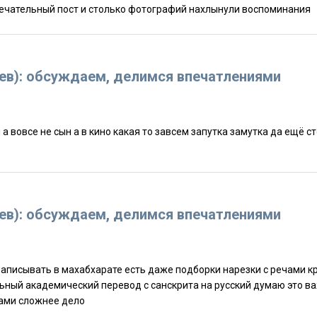
понятно хампи это космос это как другой мир какой то замечательный пост и столько фотографий нахлынули воспоминания
дев): обсуждаем, делимся впечатлениями
дев): обсуждаем, делимся впечатлениями
ий с английского на русский с пуранами сложнее дело