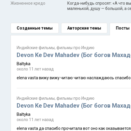
Жизненное кредо
Когда-нибудь спросят: «А что в
маленькой, душу — большой, а 
Созданные темы
Авторские темы
Посты
Индийские фильмы, фильмы про Индию
Devon Ke Dev Mahadev (Бог богов Маха
Baltyka
около 11 лет назад
elena vasta вижу вижу читаю читаю наслаждаюсь спасибо
Индийские фильмы, фильмы про Индию
Devon Ke Dev Mahadev (Бог богов Маха
Baltyka
около 11 лет назад
elena vasta да спасибо прочитала вот оно как оказывается в кино эта история совсем кратко наверное потому что индийскому зрителю и так всё