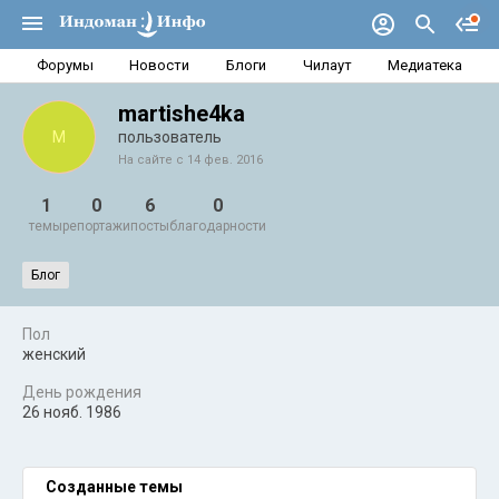
Форумы
Новости
Блоги
Чилаут
Медиатека
martishe4ka
M
пользователь
На сайте с 14 фев. 2016
1
0
6
0
темы
репортажи
посты
благодарности
Блог
Пол
женский
День рождения
26 нояб. 1986
Созданные темы