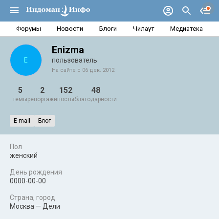
Форумы
Новости
Блоги
Чилаут
Медиатека
Enizma
E
пользователь
На сайте с 06 дек. 2012
5
2
152
48
темы
репортажи
посты
благодарности
E-mail
Блог
Пол
женский
День рождения
0000-00-00
Страна, город
Москва — Дели