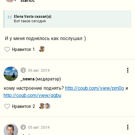
staricc
Elena Vasta сказал(а):
Вот такое сегодня
И у меня поднялось как послушал :)
Нравится
: 1
3
05 авг. 2014
_newra
(модератор)
кому настроение поднять?
http://coub.com/view/pm0o
и
http://coub.com/view/qgbu
Нравится
: 2
4
05 авг. 2014