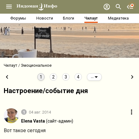
Форумы
Новости
Блоги
Чилаут
Медиатека
Чилаут
Эмоциональное
1
2
3
4
...
Настроение/событие дня
1
04 авг. 2014
Elena Vasta
(сайт-админ)
Вот такое сегодня