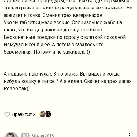
Сделал ей все процедуры,то се. Все,вроде, нормально.
Только ранка на животе расцарапанная не заживает .Не
зажиает и точка. Сменил трех ветеринаров.
Уколы,таблетки,мази всякие. Специальное жабо на
шею , что бы до ранки не дотянуться было.
Бесконечные поездки по городу с клеткой походной.
Измучал и себя и ее. А потом оказалось что
беременная. Потому и не заживало ))
А недавно нырнула с 3-го этажа. Вы видели когда
нибудь кошку в гипсе ? А я видел. Скачет на трех лапах.
Резво так))
Нравится
: 2
103
30 мая 2018