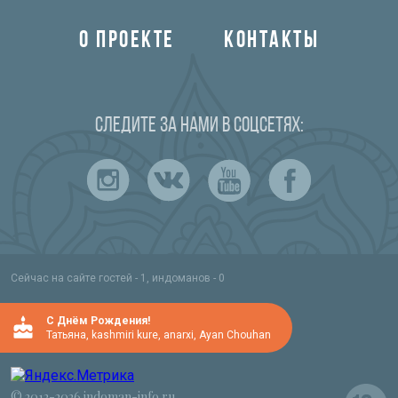
О ПРОЕКТЕ
КОНТАКТЫ
Следите за нами в соцсетях:
Сейчас на сайте гостей - 1, индоманов - 0
C Днём Рождения!
Татьяна
,
kashmiri kure
,
anarxi
,
Ayan Chouhan
© 2012-2026 indoman-info.ru