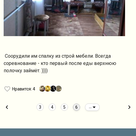
Соорудили им спалку из строй мебели. Всегда
соревнование - кто первый после еды верхнюю
полочку займёт. ))))
Нравится
: 4
3
4
5
6
...