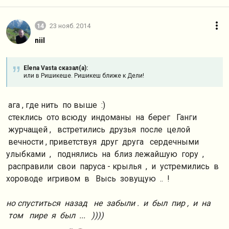
14
23 нояб. 2014
niil
Elena Vasta сказал(а):
или в Ришикеше. Ришикеш ближе к Дели!
ага , где нить по выше :)
стеклись ото всюду индоманы на берег Ганги
журчащей , встретились друзья после целой
вечности , приветствуя друг друга сердечными
улыбками , поднялись на близ лежайшую гору ,
расправили свои паруса - крылья , и устремились в
хороводе игривом в Высь зовущую .. !
но спуститься назад не забыли . и был пир , и на
том пире я был ... ))))