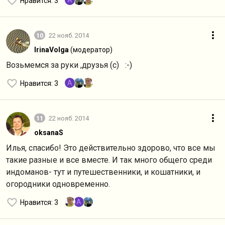
A
Нравится
: 3
10
22 нояб. 2014
IrinaVolga
(модератор)
Возьмемся за руки ,друзья (с) :-)
A
Нравится
: 3
11
22 нояб. 2014
oksanaS
Илья, спасибо! Это действительно здорово, что все мы
такие разные и все вместе. И так много общего среди
индоманов- тут и путешественники, и кошатники, и
огородники одновременно.
A
Нравится
: 3