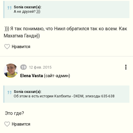
Sonia сказал(а):
А не друзей? ;)))
))) Я так понимаю, что Ниил обратился так ко всем. Как
Махатма Ганди))
Нравится
19
12 фев. 2015
Elena Vasta
(сайт-админ)
Sonia сказал(а):
Об этом в есть истории Калбхиты - DKDM, эпизоды 635-638
Это где?
Нравится