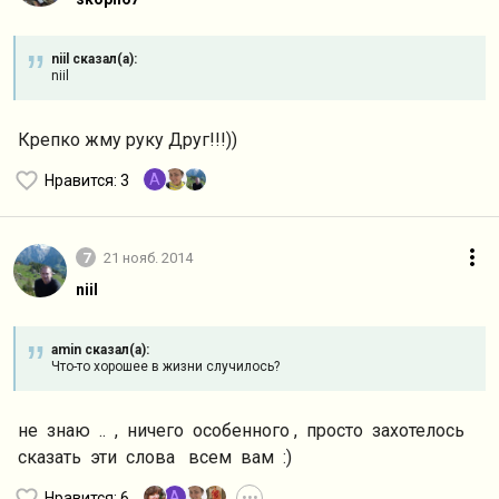
niil сказал(а):
niil
Крепко жму руку Друг!!!))
A
Нравится
: 3
7
21 нояб. 2014
niil
amin сказал(а):
Что-то хорошее в жизни случилось?
не знаю .. , ничего особенного , просто захотелось
сказать эти слова всем вам :)
A
Нравится
: 6
•••