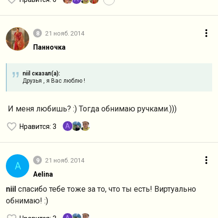
8
21 нояб. 2014
Панночка
niil сказал(а):
Друзья , я Вас люблю !
И меня любишь? :) Тогда обнимаю ручками.)))
A
Нравится
: 3
9
21 нояб. 2014
A
Aelina
niil
спасибо тебе тоже за то, что ты есть! Виртуально
обнимаю! :)