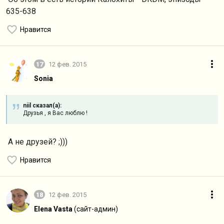
635-638
Нравится
17
12 фев. 2015
Sonia
niil сказал(а):
Друзья , я Вас люблю !
А не друзей? ;)))
Нравится
18
12 фев. 2015
Elena Vasta
(сайт-админ)