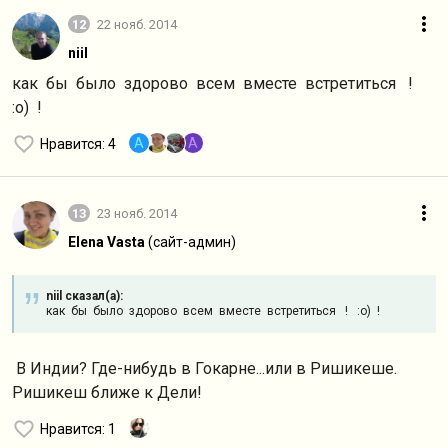
12
22 нояб. 2014
niil
как бы было здорово всем вместе встретиться !
:o) !
A
A
Нравится
: 4
13
23 нояб. 2014
Elena Vasta
(сайт-админ)
niil сказал(а):
как бы было здорово всем вместе встретиться ! :o) !
В Индии? Где-нибудь в Гокарне...или в Ришикеше.
Ришикеш ближе к Дели!
Нравится
: 1