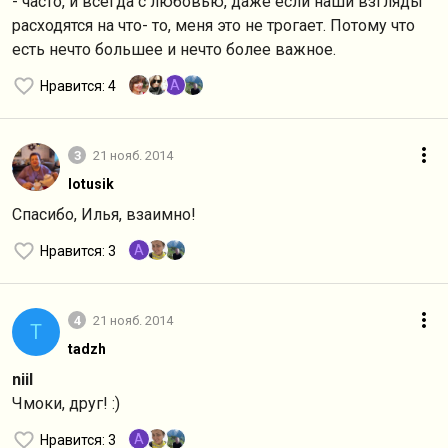
- часто, и всегда с любовью, даже если наши взгляды
расходятся на что- то, меня это не трогает. Потому что
есть нечто большее и нечто более важное.
A
Нравится
: 4
3
21 нояб. 2014
lotusik
Спасибо, Илья, взаимно!
A
Нравится
: 3
4
21 нояб. 2014
T
tadzh
niil
Чмоки, друг! :)
A
Нравится
: 3