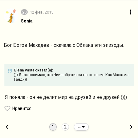
20
12 фев. 2015
Sonia
Бог Богов Махадев - скачала с Облака эти эпизоды.
Elena Vasta сказал(а):
))) Я так понимаю, что Ниил обратился так ко всем. Как Махатма
Ганди))
Я поняла - он не делит мир на друзей и не друзей ))))
Нравится
1
2
...