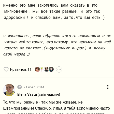
именно это мне захотелось вам сказать в это
мнгновение . мы все такие разные , и это так
здоровски ! и спасибо вам , за то , что вы есть :)
я извиняюсь , если обделяю кого то вниманием и не
читаю чей то топик , это потому , что времени на всё
просто не хватает , ( индоманчик вырос ) и всему
свой черёд ;)
Нравится
: 11
•••
2
21 нояб. 2014
Elena Vasta
(сайт-админ)
То, что мы разные - так мы же живые, не
штампованные! Спасибо, Илья, я тебя вспоминаю часто