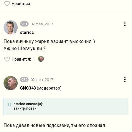
Нравится
951
02 фев. 2017
staricc
Пока яичницу жарил вариант выскочил :)
Уж не Шевчук ли ?
Нравится
: 1
952
02 фев. 2017
GNC343
(модератор)
staricc сказал(а):
заинтригован
Пока давал новые подсказки, ты его опознал...