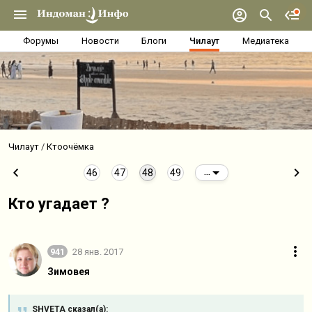
Форумы
Новости
Блоги
Чилаут
Медиатека
Чилаут
Ктоочёмка
46
47
48
49
...
Кто угадает ?
941
28 янв. 2017
Зимовея
SHVETA сказал(а):