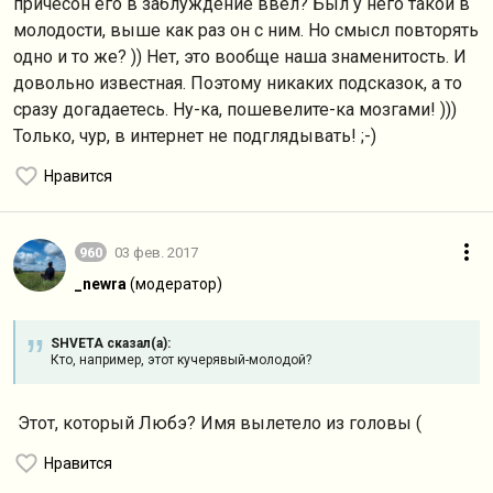
причесон его в заблуждение ввел? Был у него такой в
молодости, выше как раз он с ним. Но смысл повторять
одно и то же? )) Нет, это вообще наша знаменитость. И
довольно известная. Поэтому никаких подсказок, а то
сразу догадаетесь. Ну-ка, пошевелите-ка мозгами! )))
Только, чур, в интернет не подглядывать! ;-)
Нравится
960
03 фев. 2017
_newra
(модератор)
SHVETA сказал(а):
Кто, например, этот кучерявый-молодой?
Этот, который Любэ? Имя вылетело из головы (
Нравится