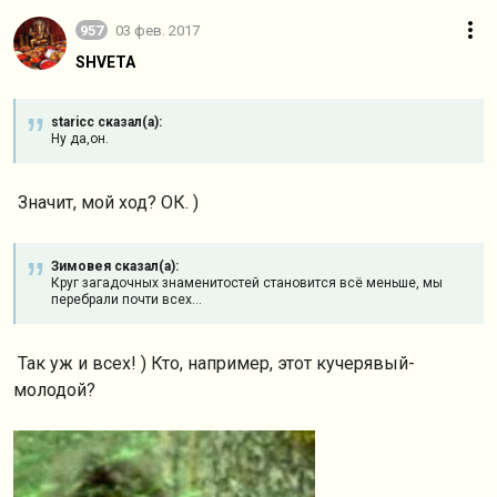
957
03 фев. 2017
SHVETA
staricc сказал(а):
Ну да,он.
Значит, мой ход? ОК. )
Зимовея сказал(а):
Круг загадочных знаменитостей становится всё меньше, мы
перебрали почти всех...
Так уж и всех! ) Кто, например, этот кучерявый-
молодой?