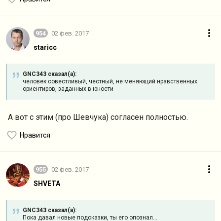
954
02 фев. 2017
staricc
GNC343 сказал(а):
человек совестливый, честный, не меняющий нравственных
ориентиров, заданных в юности
А вот с этим (про Шевчука) согласен полностью.
Нравится
955
02 фев. 2017
SHVETA
GNC343 сказал(а):
Пока давал новые подсказки, ты его опознал...