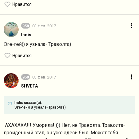
Нравится
958
03 фев. 2017
Indis
Эге-гей)) я узнала- Траволта)
Нравится
959
03 фев. 2017
SHVETA
Indis сказал(а):
Эге-гей)) я узнала- Траволта)
АХАХАХА!!! Уморила! ))) Нет, не Траволта. Траволта-
пройденный этап, он уже здесь был. Может тебя