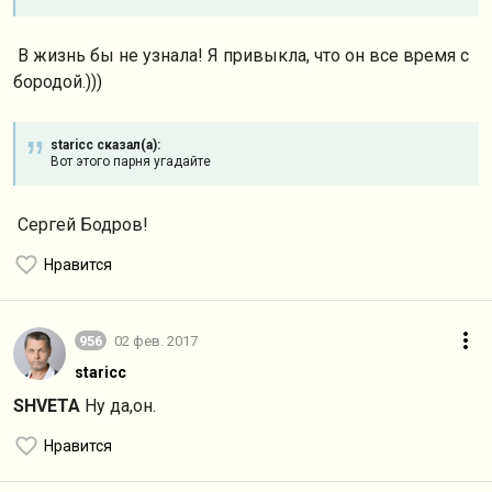
В жизнь бы не узнала! Я привыкла, что он все время с
бородой.)))
staricc сказал(а):
Вот этого парня угадайте
Сергей Бодров!
Нравится
956
02 фев. 2017
staricc
SHVETA
Ну да,он.
Нравится