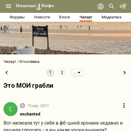
Форумы
Новости
Блоги
Чилаут
Медиатека
Чилаут
Ктоочёмка
1
2
...
Это МОИ грабли
1
15 апр. 2017
E
enchanted
Вот написала тут у себя в фб-шной хронике недавно и
решила спросить - а вы какие уроки выучили?