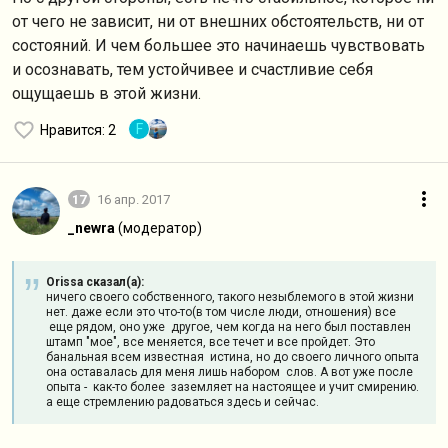
от чего не зависит, ни от внешних обстоятельств, ни от
состояний. И чем большее это начинаешь чувствовать
и осознавать, тем устойчивее и счастливие себя
ощущаешь в этой жизни.
F
Нравится
: 2
17
16 апр. 2017
_newra
(модератор)
Orissa сказал(а):
ничего своего собственного, такого незыблемого в этой жизни
нет. даже если это что-то(в том числе люди, отношения) все
еще рядом, оно уже другое, чем когда на него был поставлен
штамп "мое", все меняется, все течет и все пройдет. Это
банальная всем известная истина, но до своего личного опыта
она оставалась для меня лишь набором слов. А вот уже после
опыта - как-то более заземляет на настоящее и учит смирению.
а еще стремлению радоваться здесь и сейчас.