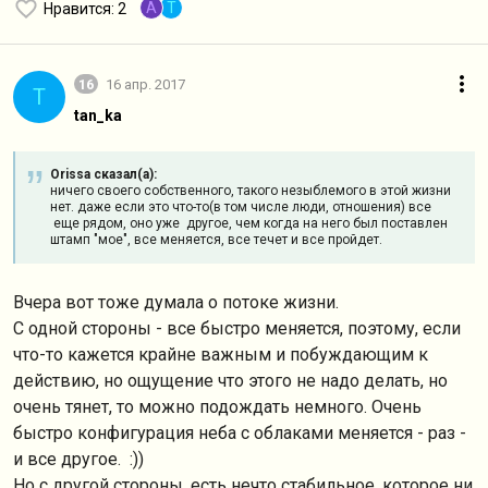
A
T
Нравится
: 2
16
16 апр. 2017
T
tan_ka
Orissa сказал(а):
ничего своего собственного, такого незыблемого в этой жизни
нет. даже если это что-то(в том числе люди, отношения) все
еще рядом, оно уже другое, чем когда на него был поставлен
штамп "мое", все меняется, все течет и все пройдет.
Вчера вот тоже думала о потоке жизни.
С одной стороны - все быстро меняется, поэтому, если
что-то кажется крайне важным и побуждающим к
действию, но ощущение что этого не надо делать, но
очень тянет, то можно подождать немного. Очень
быстро конфигурация неба с облаками меняется - раз -
и все другое. :))
Но с другой стороны, есть нечто стабильное, которое ни