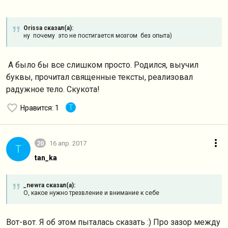
Orissa сказал(а):
ну почему это не постигается мозгом без опыта)
А было бы все слишком просто. Родился, выучил
буквы, прочитал священные тексты, реализовал
радужное тело. Скукота!
T
Нравится
: 1
20
16 апр. 2017
T
tan_ka
_newra сказал(а):
О, какое нужно трезвление и внимание к себе
Вот-вот. Я об этом пыталась сказать :) Про зазор между