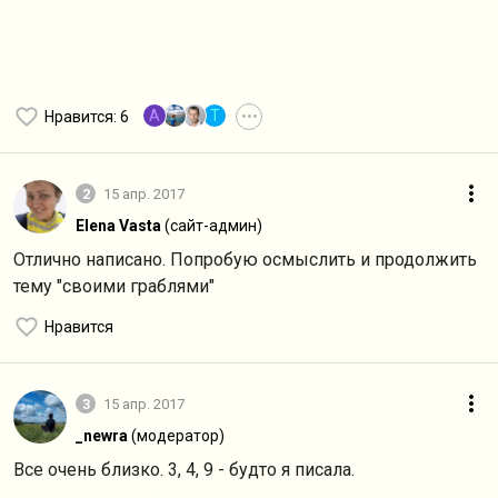
A
T
Нравится
: 6
•••
2
15 апр. 2017
Elena Vasta
(сайт-админ)
Отлично написано. Попробую осмыслить и продолжить
тему "своими граблями"
Нравится
3
15 апр. 2017
_newra
(модератор)
Все очень близко. 3, 4, 9 - будто я писала.