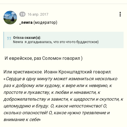
19
16 апр. 2017
_newra
(модератор)
Orissa сказал(а):
Newra я догадывалась, что это что-то буддистское)
И еврейское, раз Соломон говорил )
Или христианское. Иоанн Кронштадтский говорил:
«
Сердце в одну минуту может измениться несколько
раз к доброму или худому, к вере или к неверию, к
простоте и лукавству, к любви и ненависти, к
доброжелательству и зависти, к щедрости и скупости, к
целомудрию и блуду. О, какое непостоянство! О,
сколько опасностей! О, какое нужно трезвление и
внимание к себе
»