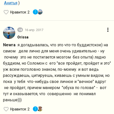
Анитья
)
T
Нравится
: 2
18
16 апр. 2017
Orissa
Newra
я догадывалась, что это что-то буддистское) на
самом деле лично для меня очень удивительно - ну
почему это не постигается мозгом без опыта) ладно
буддизм, но Соломон с его "все пройдет, пройдет и это"
уж всем поголовно знаком, по-моему. и вот ведь
рассуждаешь, цитируешь, киваешь с умным видом, но
пока у тебя что-нибудь свое личное и "вечное" вдруг
не пройдет, причем манером "обуха по голове" - вот
тут и оказывается, что совершенно не понимал
раньше)))
T
Нравится
: 2