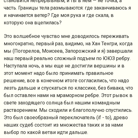
становится непрерывным, и ты в нём — не точка, а
часть. Границы тела размываются: где заканчиваюсь я
и начинается ветер? Где моя рука и где скала, в
которую она вцепилась?
Это волшебное чувство мне доводилось переживать
многократно, первый раз, видимо, на Хан Тенгри, когда
мы (Погорелов, Моисеев, Запорожский и я) завершали
наш первый реально сложный подъем по ЮЮЗ ребру.
Наступала ночь, а мы еще не достигли вершины и в
этот момент надо было принимать правильное
решение, все в конечном итоге согласились, что надо
лезть дальше и спускаться по классике, без бивака, что
был оставлен нами на мраморном ребре. Этот рывок в
свете заходящего солнца был нашим командным
растворением. Мы сходили и благополучно спустились.
Это был своеобразный переключатель (if - to), древо
наших судеб состоит из множества таких и за нами
выбор по какой ветви идти дальше.