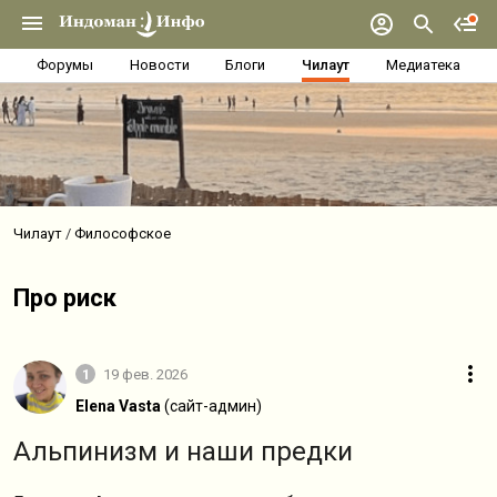
Форумы
Новости
Блоги
Чилаут
Медиатека
Чилаут
Философское
Про риск
1
19 фев. 2026
Elena Vasta
(сайт-админ)
Альпинизм и наши предки