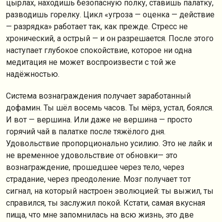
цырлах, находишь безопасную полку, ставишь палатку,
разводишь горелку. Цикл «угроза — оценка — действие
— разрядка» работает так, как прежде. Стресс не
хронический, а острый — и он разрешается. После этого
наступает глубокое спокойствие, которое ни одна
медитация не может воспроизвести с той же
надёжностью.
Система вознаграждения получает заработанный
дофамин. Ты шёл восемь часов. Ты мёрз, устал, боялся.
И вот — вершина. Или даже не вершина — просто
горячий чай в палатке после тяжёлого дня.
Удовольствие пропорционально усилию. Это не лайк и
не временное удовольствие от обновки— это
вознаграждение, прошедшее через тело, через
страдание, через преодоление. Мозг получает тот
сигнал, на который настроен эволюцией: ты выжил, ты
справился, ты заслужил покой. Кстати, самая вкусная
пища, что мне запомнилась на всю жизнь, это две