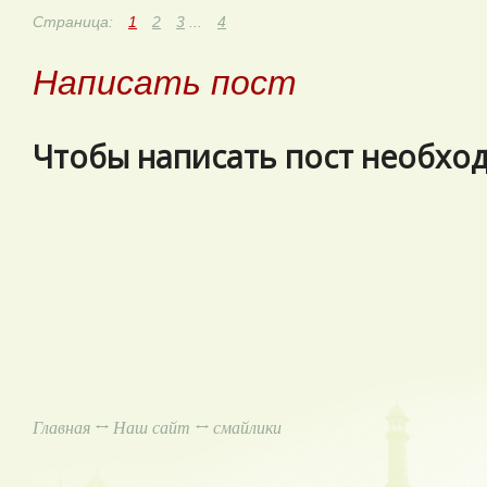
Страница:
1
2
3
...
4
Написать пост
Чтобы написать пост необхо
Главная
↔
Наш сайт
↔ смайлики