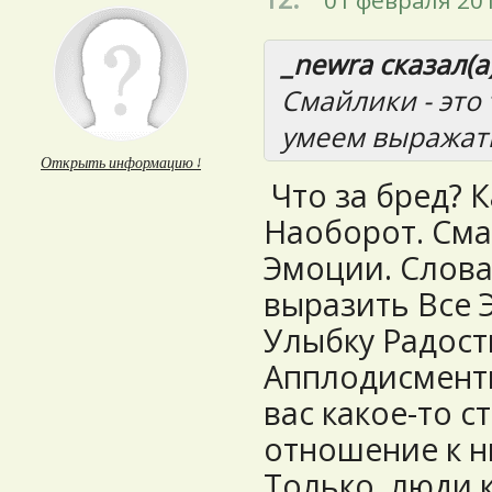
01 февраля 201
_newra сказал(а)
Смайлики - это
умеем выражат
Открыть информацию ↓
Что за бред? К
Наоборот. Сма
Эмоции. Слов
выразить Все 
Улыбку Радост
Апплодисменты
вас какое-то с
отношение к н
Только люди 