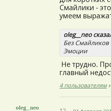
Смайлики - эт
умеем выража
oleg__neo сказал
Без Смайликов 
Эмоции
Не трудно. Про
главный недос
4 пользователям
н
oleg__neo
12.