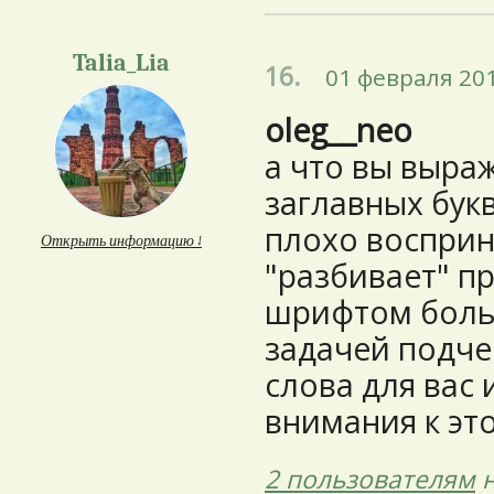
Talia_Lia
16.
01 февраля 201
oleg__neo
а что вы выра
заглавных бук
плохо восприн
Открыть информацию ↓
"разбивает" п
шрифтом боль
задачей подче
слова для вас
внимания к это
2 пользователям
н