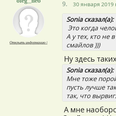
oleg__neo
9.
30 января 2019 
Sonia сказал(а):
Это когда чело
А у тех, кто не
Открыть информацию ↓
смайлов )))
Ну здесь таких
Sonia сказал(а):
Мне тоже порой
пусть лучше так
так, что вырвигл
А мне наоборо