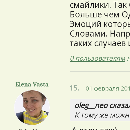
смайлики. Так
Больше чем Од
Эмоций которы
Словами. Напр
таких случаев
0 пользователям
н
Elena Vasta
15.
01 февраля 201
oleg__neo сказал
К тому же можн