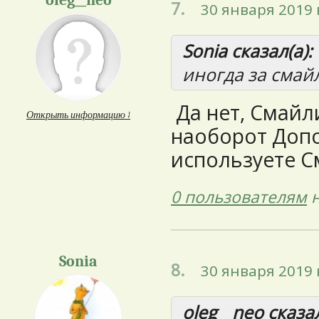
oleg__neo
7.
30 января 2019 
Sonia сказал(а):
иногда за смайл
Да нет, Смайл
Открыть информацию ↓
наоборот Допо
используете С
0 пользователям
н
Sonia
8.
30 января 2019 
oleg__neo сказал