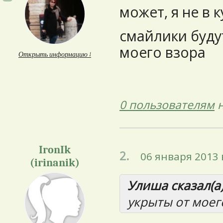
может, я не в ку
смайлики буду
моего взора
Открыть информацию ↓
0 пользователям
н
IronIk
2.
06 января 2013 
(irinanik)
Улиша сказал(а)
укрыты от моег