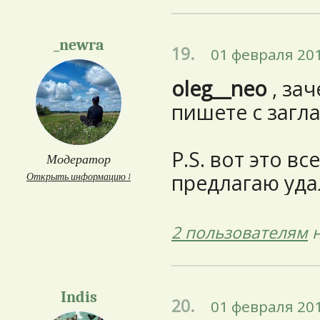
_newra
19.
01 февраля 201
oleg__neo
, за
пишете с загл
P.S. вот это в
Модератор
предлагаю уда
Открыть информацию ↓
2 пользователям
н
Indis
20.
01 февраля 201