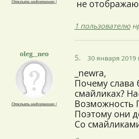
не отображаютс
Открыть информацию ↓
1 пользователю
нр
oleg__neo
5.
30 января 2019 
_newra,
Почему слава 
смайликах? На
Возможность 
Открыть информацию ↓
Поэтому они 
Со смайликам