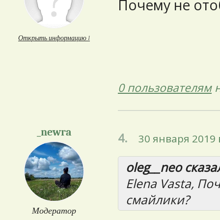
Почему не ото
Открыть информацию ↓
0 пользователям
н
_newra
4.
30 января 2019 
oleg__neo сказал
Elena Vasta, П
смайлики?
Модератор