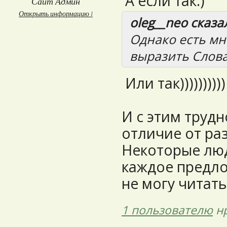
А если так:)
Сайт Админ
Открыть информацию ↓
oleg__neo сказал
Однако есть мн
выразить Слов
Или так))))))))))
И с этим труд
отличие от ра
Некоторые лю
каждое предло
не могу читать
1 пользователю
нр