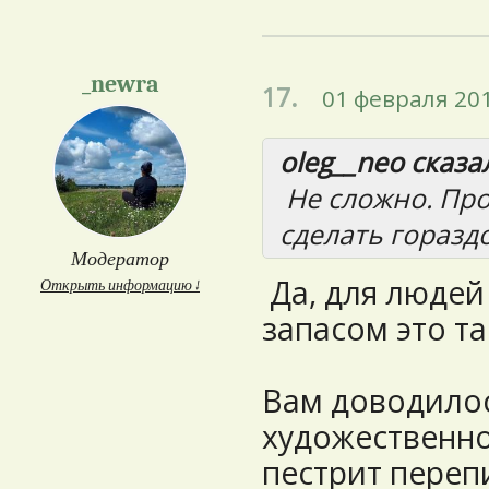
_newra
17.
01 февраля 201
oleg__neo сказал
Не сложно. Про
сделать горазд
Модератор
Да, для людей
Открыть информацию ↓
запасом это та
Вам доводилос
художественно
пестрит переп