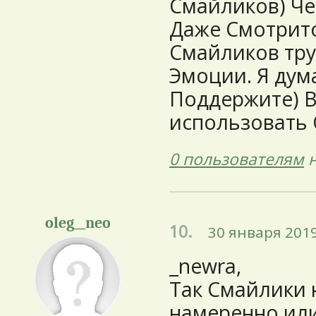
Смайликов) Ч
Даже Смотритс
Смайликов тру
Эмоции. Я дум
Поддержите) В
использовать 
0 пользователям
н
oleg__neo
10.
30 января 2019
_newra,
Так Смайлики 
намеренно или