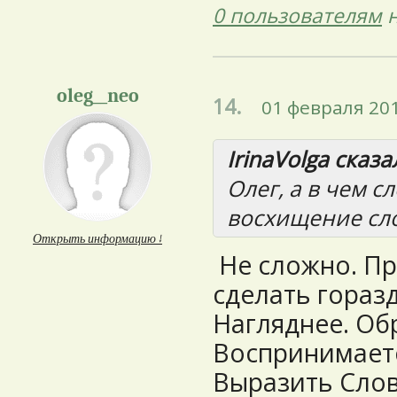
0 пользователям
н
oleg__neo
14.
01 февраля 201
IrinaVolga сказал
Олег, а в чем 
восхищение сл
Открыть информацию ↓
Не сложно. Пр
сделать гораз
Нагляднее. Об
Воспринимаетс
Выразить Слов