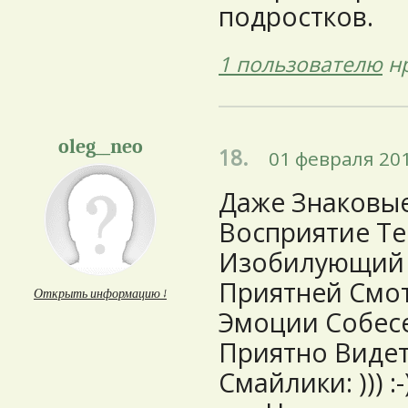
подростков.
1 пользователю
нр
oleg__neo
18.
01 февраля 201
Даже Знаковы
Восприятие Тек
Изобилующий 
Приятней Смот
Открыть информацию ↓
Эмоции Собес
Приятно Видет
Смайлики: ))) :-