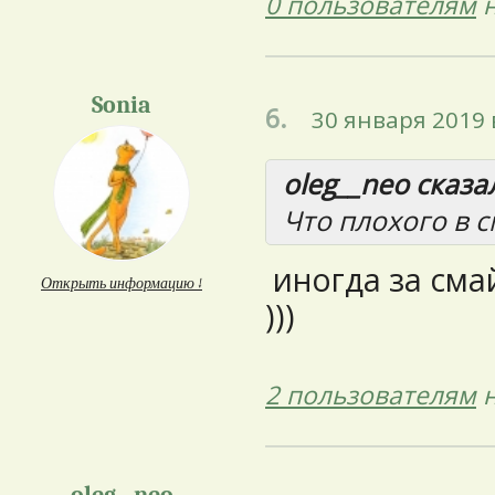
0 пользователям
н
Sonia
6.
30 января 2019 
oleg__neo сказал
Что плохого в 
иногда за сма
Открыть информацию ↓
)))
2 пользователям
н