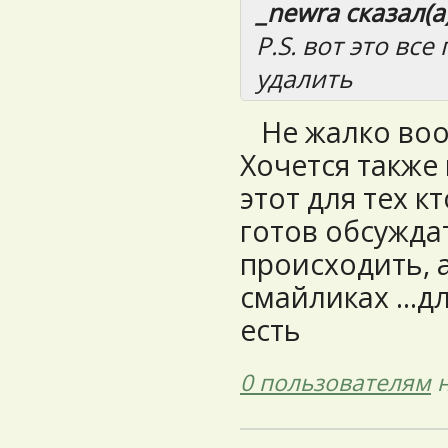
_newra сказал(а)
P.S. вот это вс
удалить
Не жалко во
Хочется также
этот для тех к
готов обсуждат
происходить, 
смайликах ...д
есть
0 пользователям
н