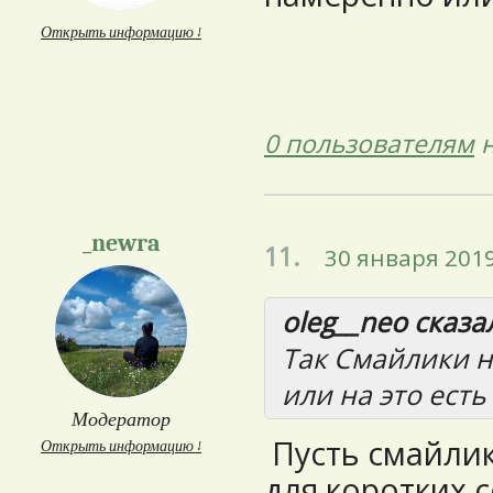
Открыть информацию ↓
0 пользователям
н
_newra
11.
30 января 2019
oleg__neo сказал
Так Смайлики 
или на это ест
Модератор
Пусть смайлик
Открыть информацию ↓
для коротких 