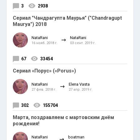
3
2938
Сериал "Чандрагупта Маурья" ("Chandragupt
Maurya") 2018
NataRani
NataRani
16 нояб. 2018 г.
03 сент. 2019 г.
67
33454
Сериал «Порус» («Porus»)
NataRani
Elena Vasta
27 фев. 2018 г.
27 апр. 2019 г.
302
155704
Марта, поздравляем с мартовским днём
рождения!
NataRani
boatman