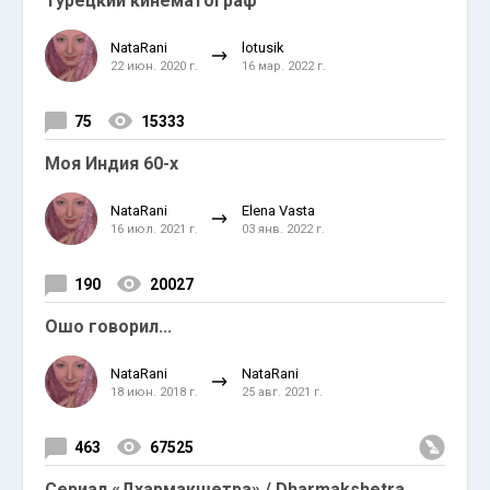
Турецкий кинематограф
NataRani
lotusik
22 июн. 2020 г.
16 мар. 2022 г.
75
15333
Моя Индия 60-х
NataRani
Elena Vasta
16 июл. 2021 г.
03 янв. 2022 г.
190
20027
Ошо говорил...
NataRani
NataRani
18 июн. 2018 г.
25 авг. 2021 г.
463
67525
Сериал «Дхармакшетра» / Dharmakshetra