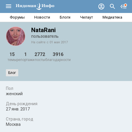
Форумы
Новости
Блоги
Чилаут
Медиатека
NataRani
пользователь
На сайте с 01 мая 2017
15
1
2772
3916
темы
репортажи
посты
благодарности
Блог
Пол
женский
День рождения
27 янв. 2017
Страна, город
Москва