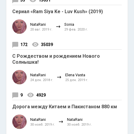
53
15031
Сериал «Ram Siya Ke - Luv Kush» (2019)
NataRani
Sonia
20 авг. 2019 г.
29 фев. 2020 г.
172
35039
С Рождеством и рождением Нового
Солнышка!
NataRani
Elena Vasta
24 дек. 2018 г.
25 дек. 2019 г.
9
4929
Дорога между Китаем и Пакистаном 880 км
NataRani
NataRani
30 нояб. 2019 г.
30 нояб. 2019 г.