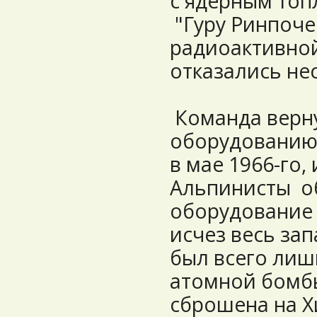
с ядерным то
"Гуру Ринпоче"
радиоактивной
отказались нес
Команда верну
оборудованию 
в мае 1966-го,
Альпинисты об
оборудование и
исчез весь зап
был всего лиш
атомной бомбы
сброшена на Х