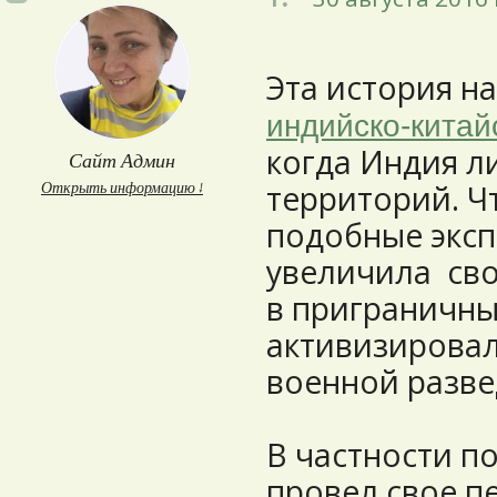
Эта история н
индийско-китай
когда Индия л
Сайт Админ
территорий. Ч
Открыть информацию ↓
подобные эксп
увеличила сво
в приграничны
активизировал
военной разве
В частности по
провел свое п