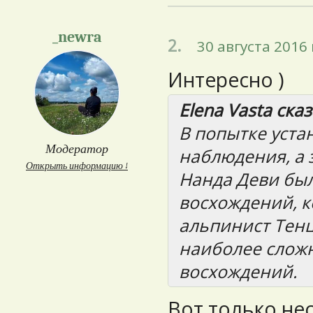
_newra
2.
30 августа 2016 
Интересно )
Elena Vasta сказ
В попытке уста
Модератор
наблюдения, а 
Открыть информацию ↓
Нанда Деви был
восхождений, 
альпинист Тенц
наиболее сложн
восхождений.
Вот только нес