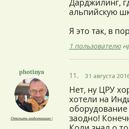
Дарджилинг, г
альпийскую шк
Я это так, в п
1 пользователю
нр
photinya
11.
31 августа 2016
Нет, ну ЦРУ х
хотели на Инд
оборудование 
заодно! Конечн
Открыть информацию ↓
Коли знал о то