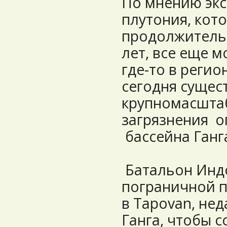
По мнению экс
плутония, кот
продолжительн
лет, все еще 
где-то в регио
сегодня сущест
крупномасшта
загрязнения 
бассейна Ганг
Батальон Инд
пограничной 
в Tapovan, не
Ганга, чтобы 