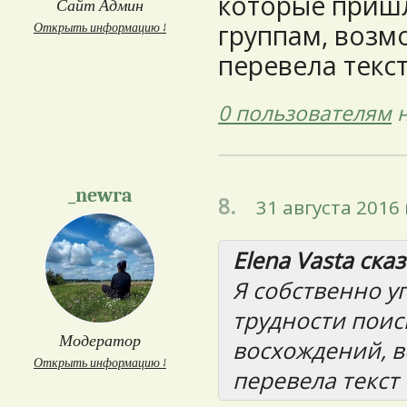
которые приш
Сайт Админ
группам, возм
Открыть информацию ↓
перевела текс
0 пользователям
н
_newra
8.
31 августа 2016 
Elena Vasta сказ
Я собственно у
трудности пои
Модератор
восхождений, 
Открыть информацию ↓
перевела текст