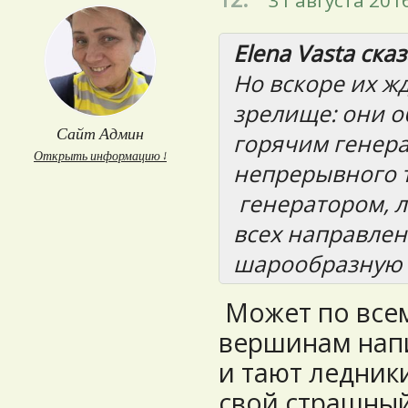
31 августа 2016
Elena Vasta сказ
Но вскоре их ж
зрелище: они 
Сайт Админ
горячим генера
Открыть информацию ↓
непрерывного т
генератором, л
всех направлен
шарообразную
Может по все
вершинам напи
и тают ледники
свой страшный 