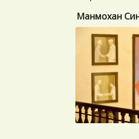
Манмохан Син