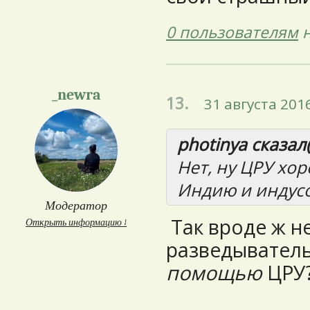
0 пользователям
н
_newra
13.
31 августа 2016
photinya сказал(
Нет, ну ЦРУ хо
Индию и индусо
Модератор
Так вроде ж н
Открыть информацию ↓
разведыватель
помощью
ЦРУ