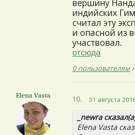
вершину Нанда 
индийских Гим
считал эту эк
и опасной из в
участвовал.
отсюда
0 пользователям
н
Elena Vasta
10.
31 августа 2016
_newra сказал(а)
Elena Vasta ска