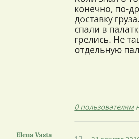
конечно, по-д
доставку груз
спали в палатк
грелись. Не та
отдельную пал
0 пользователям
н
Elena Vasta
12.