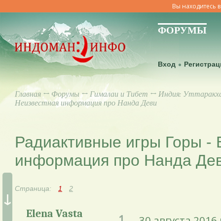
Вы находитесь в
ФОРУМЫ
Вход
Регистрац
Главная
↔
Форумы
↔
Гималаи и Тибет
↔
Индия: Уттаракх
Неизвестная информация про Нанда Деви
Радиактивные игры Горы - 
информация про Нанда Де
Страница:
1
2
↓
Elena Vasta
1.
30 августа 2016 