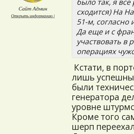
было так, я все
Сайт Админ
сходится) На Н
Открыть информацию ↓
51-м, согласно
Да еще и с фра
участвовать в 
операциях чужо
Кстати, в пор
лишь успешные
были техничес
генератора дел
уровне штурмо
Кроме того са
шерп переехал