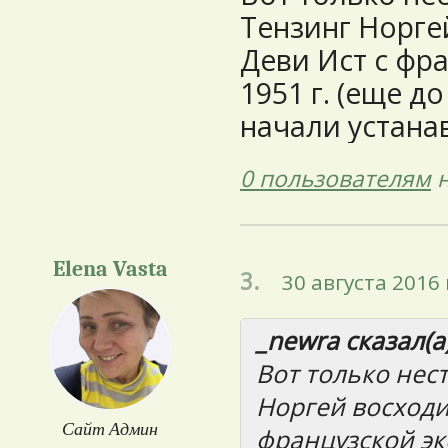
Тензинг Норге
Деви Ист с фр
1951 г. (еще до
начали устана
0 пользователям
н
Elena Vasta
3.
30 августа 2016 
_newra сказал(а)
Вот только нес
Норгей восходи
Сайт Админ
французской экс