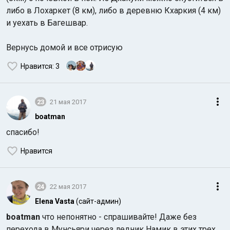
либо в Лохаркет (8 км), либо в деревню Кхаркия (4 км)
и уехать в Багешвар.
Вернусь домой и все отрисую
Нравится
: 3
23
21 мая 2017
boatman
спасибо!
Нравится
24
22 мая 2017
Elena Vasta
(сайт-админ)
boatman
что непонятно - спрашивайте! Даже без
перехода в Мунсьяри через ледник Намик в этих трех