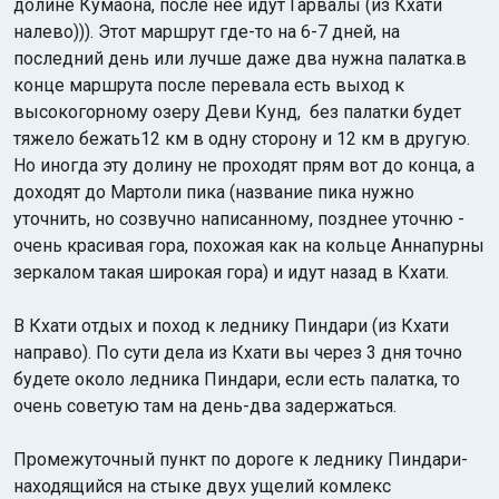
долине Кумаона, после нее идут Гарвалы (из Кхати
налево))). Этот маршрут где-то на 6-7 дней, на
последний день или лучше даже два нужна палатка.в
конце маршрута после перевала есть выход к
высокогорному озеру Деви Кунд, без палатки будет
тяжело бежать12 км в одну сторону и 12 км в другую.
Но иногда эту долину не проходят прям вот до конца, а
доходят до Мартоли пика (название пика нужно
уточнить, но созвучно написанному, позднее уточню -
очень красивая гора, похожая как на кольце Аннапурны
зеркалом такая широкая гора) и идут назад в Кхати.
В Кхати отдых и поход к леднику Пиндари (из Кхати
направо). По сути дела из Кхати вы через 3 дня точно
будете около ледника Пиндари, если есть палатка, то
очень советую там на день-два задержаться.
Промежуточный пункт по дороге к леднику Пиндари-
находящийся на стыке двух ущелий комлекс