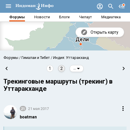
Форумы
Новости
Блоги
Чилаут
Медиатека
Открыть карту
Форумы
Гималаи и Тибет
Индия: Уттаракханд
1
2
...
Трекинговые маршруты (трекинг) в
Уттаракханде
21
21 мая 2017
boatman
Аравийское море
Бенг