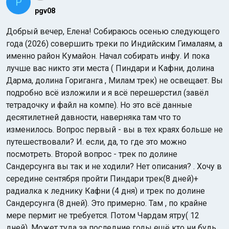
P
pgv08
Добрый вечер, Елена! Собираюсь осенью следующего
года (2026) совершить треки по Индийским Гималаям, а
именно район Кумайон. Начал собирать инфу. И пока
лучше вас никто эти места ( Пиндари и Кафни, долина
Дарма, долина Гориганга , Милам трек) не освещает. Вы
подробно всё изложили и я всё перешерстил (завёл
тетрадочку и файл на компе). Но это всё данные
десятилетней давности, наверняка там что то
изменилось. Вопрос первый - вы в тех краях больше не
путешествовали? И. если, да, то где это можно
посмотреть. Второй вопрос - трек по долине
Сандерсунга вы так и не ходили? Нет описания? . Хочу в
середине сентября пройти Пиндари трек(8 дней)+
радиалка к леднику Кафни (4 дня) и трек по долине
Сандерсунга (8 дней). Это примерно. Там , по крайне
мере пермит не требуется. Потом Чардам ятру( 12
дней). Может туда за последние годы ещё кто ни будь