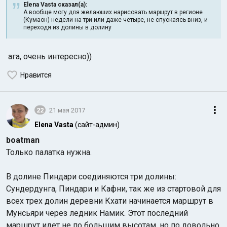
Elena Vasta сказал(а):
А вообще могу для желаюших нарисовать маршрут в регионе
(Кумаон) недели на три или даже четыре, не спускаясь вниз, и
переходя из долины в долину
ага, очень интересно))
Нравится
Индийский океан
22
21 мая 2017
Elena Vasta
(сайт-админ)
boatman
Только палатка нужна.
В долине Пиндари соединяются три долины:
Сундердунга, Пиндари и Кафни, так же из стартовой для
всех трех долин деревни Кхати начинается маршрут в
Мунсьяри через ледник Намик. Этот последний
маршрут идет не по большим высотам, но по довольно