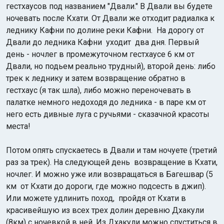
гестхаусов под названием "Двали." В Двали вы будете
ночевать после Кхати. От Двали же отходит радиалка к
леднику Кафни по долине реки Кафни. На дорогу от
Двали до ледника Кафни уходит два дня. Первый
день - ночлег в промежуточном гестхаусе 6 км от
Двали, но подьем реально трудный), второй день: либо
трек к леднику и затем возвращение обратно в
гестхаус (я так шла), либо можно переночевать в
палатке немного недоходя до ледника - в паре км от
него есть дивные луга с ручьями - сказачной красоты
места!
Потом опять спускаетесь в Двали и там ночуете (третий
раз за трек). На следующей день возвращение в Кхати,
ночлег. И можно уже или возвращаться в Багешвар (5
км от Кхати до дороги, где можно подсесть в джип).
Или можете удлинить поход, пройдя от Кхати в
красивейшую из всех трех долин деревню Дхакули
(8км) с ночевкой в ней. Из Дхакули можно спуститься в