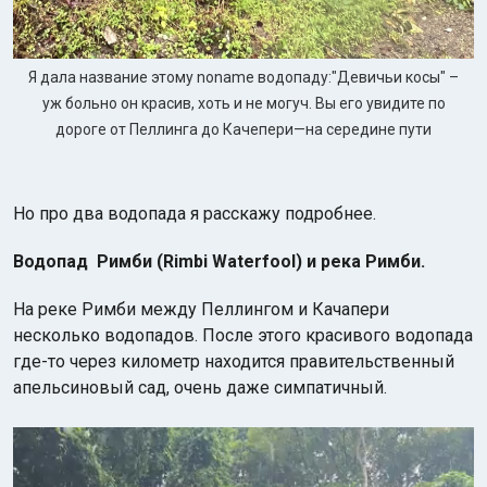
Я дала название этому noname водопаду:"Девичьи косы" –
уж больно он красив, хоть и не могуч. Вы его увидите по
дороге от Пеллинга до Качепери—на середине пути
Но про два водопада я расскажу подробнее.
Водопад Римби (Rimbi Waterfool) и река Римби.
На реке Римби между Пеллингом и Качапери
несколько водопадов. После этого красивого водопада
где-то через километр находится правительственный
апельсиновый сад, очень даже симпатичный.