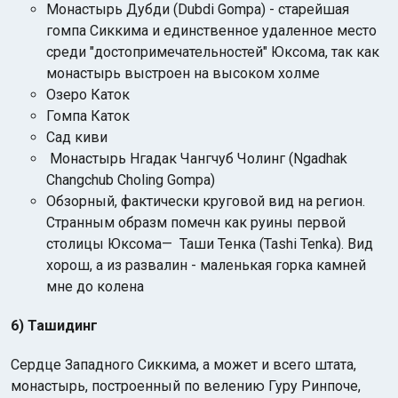
Монастырь Дубди (Dubdi Gompa) - старейшая
гомпа Сиккима и единственное удаленное место
среди "достопримечательностей" Юксома, так как
монастырь выстроен на высоком холме
Озеро Каток
Гомпа Каток
Сад киви
Монастырь Нгадак Чангчуб Чолинг (Ngadhak
Changchub Choling Gompa)
Обзорный, фактически круговой вид на регион.
Странным образм помечн как руины первой
столицы Юксома— Таши Тенка (Tashi Tenka). Вид
хорош, а из развалин - маленькая горка камней
мне до колена
6) Ташидинг
Сердце Западного Сиккима, а может и всего штата,
монастырь, построенный по велению Гуру Ринпоче,