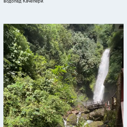
водопад Качепери.