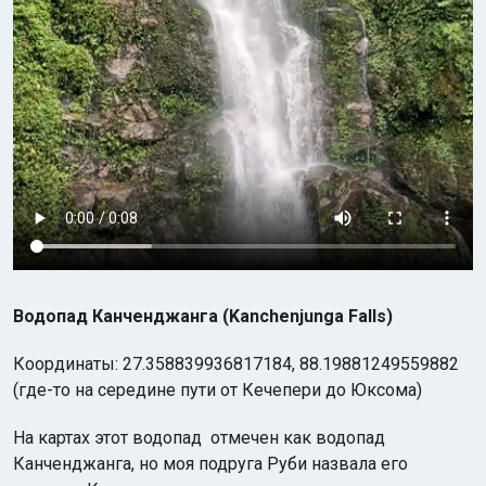
Водопад Канченджанга (Kanchenjunga Falls)
Координаты: 27.358839936817184, 88.19881249559882
(где-то на середине пути от Кечепери до Юксома)
На картах этот водопад отмечен как водопад
Канченджанга, но моя подруга Руби назвала его