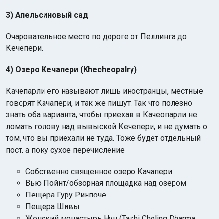
3) Апельсиновый сад
Очаровательное место по дороге от Пеллинга до
Кечепери.
4) Озеро Кечапери (Khecheopalry)
Качепарли его называют лишь иностранцы, местные
говорят Качапери, и так же пишут. Так что полезно
знать оба варианта, чтобы приехав в Качеопарли не
ломать голову над вывыской Кечепери, и не думать о
том, что вы приехали не туда. Тоже будет отдельный
пост, а поку сухое перечисление
Собственно священное озеро Качапери
Вью Пойнт/обзорная площадка над озером
Пещера Гуру Ринпоче
Пещера Шивы
Женский монастырь Нун (Tashi Choling Dharma