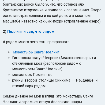
британских войск было убито, что остановило
британское вторжение и привело к соглашению. Озеро
остается отравленным и по сей день и в местном
масштабе известно как бих-похри (отравленное озеро).
2)
Пеллинг и все, что рядом
А рядом много чего есть прекрасного:
монастырь Санга Чоелинг
Гигантская статуя Ченрези (Авалокитешвары) и
стеклянный мост (расположен рядом с
монастырем Санга Чоелинг)
монастырь Пемаянгце
руины второй столицы Сиккима — Рабденце и
птичий парк рядом
Самое дивное на мой взгляд это монастырь Санга
Чоелинг и огромная статуя Авалокитешвары