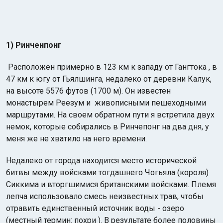
1) Ринченпонг
Расположен примерно в 123 км к западу от Гангтока , в
47 км к югу от Гьялшинга, недалеко от деревни Калук,
на высоте 5576 футов (1700 м). Он известен
монастырем Реезум и живописными пешеходными
маршрутами. На своем обратном пути я встретила двух
немок, которые собирались в Ринчепонг на два дня, у
меня же не хватило на него времени.
Недалеко от города находится место исторической
битвы между войсками тогдашнего Чогьяла (короля)
Сиккима и вторгшимися британскими войсками. Племя
лепча использовало смесь неизвестных трав, чтобы
отравить единственный источник воды - озеро
(местный термин: похри ). В результате более половины