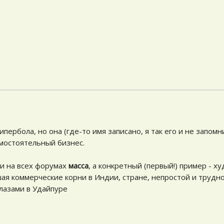
гипербола, но она (где-то имя записано, я так его и не запомн
амостоятельный бизнес.
ии на всех форумах
масса
, а конкретный (первый!) пример - х
ая коммерческие корни в Индии, стране, непростой и трудн
глазами в Удайпуре