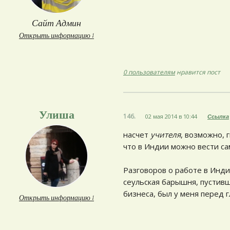
Сайт Админ
Открыть информацию ↓
0 пользователям
нравится пост
Улиша
146.
02 мая 2014 в 10:44
Ссылка
насчет
учителя
, возможно, 
что в Индии можно вести с
Разговоров о работе в Инд
сеульская барышня, пустивш
бизнеса, был у меня перед 
Открыть информацию ↓