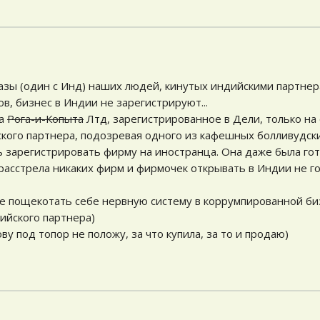
азы (один с Инд) наших людей, кинутых индийскими партнер
ов, бизнес в Индии не зарегистрируют...
па
Рога-и-Копыта
Лтд, зарегистрированное в Дели, только на с
кого партнера, подозревая одного из кафешных болливудски
ь зарегистрировать фирму на иностранца. Она даже была го
 расстрела никаких фирм и фирмочек открывать в Индии не го
ие пощекотать себе нервную систему в коррумпированной би
дийского партнера)
у под топор не положу, за что купила, за то и продаю)