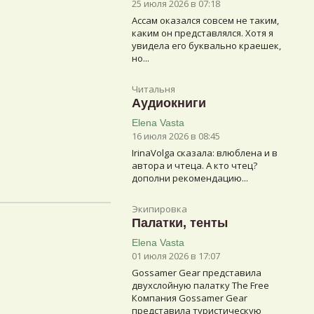
25 июля 2026 в 07:18
Ассам оказался совсем не таким,
каким он представлялся. Хотя я
увидела его буквально краешек,
но...
Читальня
Аудиокниги
Elena Vasta
16 июля 2026 в 08:45
IrinaVolga сказалa: влюблена и в
автора и чтеца. А кто чтец?
дополни рекомендацию...
Экипировка
Палатки, тенты
Elena Vasta
01 июля 2026 в 17:07
Gossamer Gear представила
двухслойную палатку The Free
Компания Gossamer Gear
представила туристическую