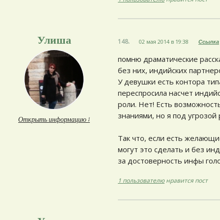
Улиша
148.
02 мая 2014 в 19:38
Ссылка
помню драматические расск
без них, индийских партнер
У девушки есть контора ти
переспросила насчет индийс
роли. Нет! Есть возможност
знаниями, но я под угрозой
Открыть информацию ↓
Так что, если есть желающ
могут это сделать и без ин
за достоверность инфы голов
1 пользователю
нравится пост