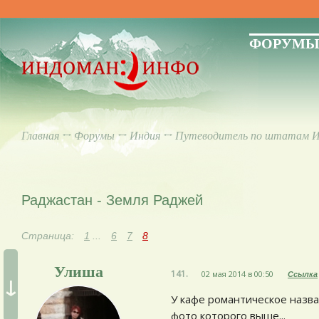
ФОРУМ
Главная
↔
Форумы
↔
Индия
↔
Путеводитель по штатам 
Раджастан - Земля Раджей
Страница:
1
...
6
7
8
Улиша
141.
02 мая 2014 в 00:50
Ссылка
↓
У кафе романтическое назва
фото которого выше...