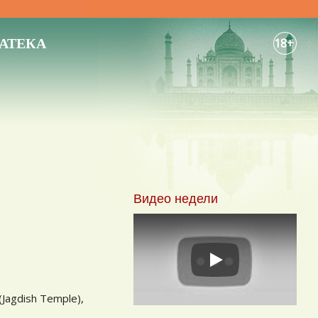
АТЕКА
18+
Видео недели
Play
Jagdish Temple),