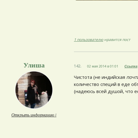
1 пользователю
нравится пост
Улиша
142.
02 мая 2014 в 01:01
Ссылка
Чистота (не индийская
почт
количество специй в еде об
(надеюсь всей душой, что ес
Открыть информацию ↓