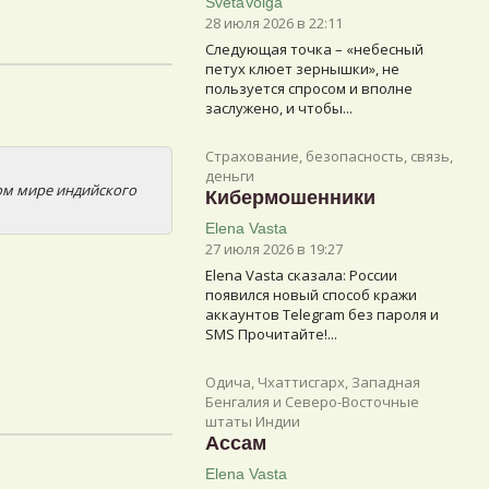
SvetaVolga
28 июля 2026 в 22:11
Следующая точка – «небесный
петух клюет зернышки», не
пользуется спросом и вполне
заслужено, и чтобы...
Страхование, безопасность, связь,
деньги
ном мире индийского
Кибермошенники
Elena Vasta
27 июля 2026 в 19:27
Elena Vasta сказалa: России
появился новый способ кражи
аккаунтов Telegram без пароля и
SMS Прочитайте!...
Одича, Чхаттисгарх, Западная
Бенгалия и Северо-Восточные
штаты Индии
Ассам
Elena Vasta