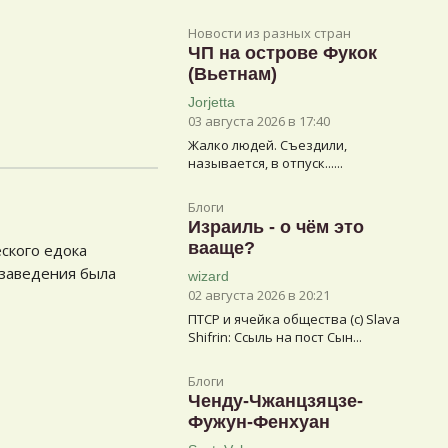
Новости из разных стран
ЧП на острове Фукок
(Вьетнам)
Jorjetta
03 августа 2026 в 17:40
Жалко людей. Съездили,
называется, в отпуск......
Блоги
Израиль - о чём это
вааще?
ского едока
 заведения была
wizard
02 августа 2026 в 20:21
ПТСР и ячейка общества (с) Slava
Shifrin: Ссыль на пост Сын...
Блоги
Ченду-Чжанцзяцзе-
Фужун-Фенхуан