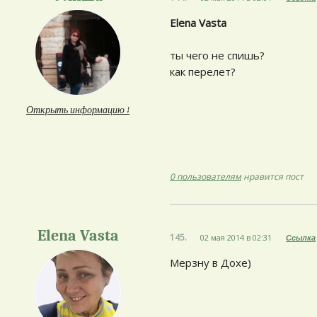
Elena Vasta
ты чего не спишь?
как перелет?
Открыть информацию ↓
0 пользователям
нравится пост
Elena Vasta
145.
02 мая 2014 в 02:31
Ссылка
Мерзну в Дохе)