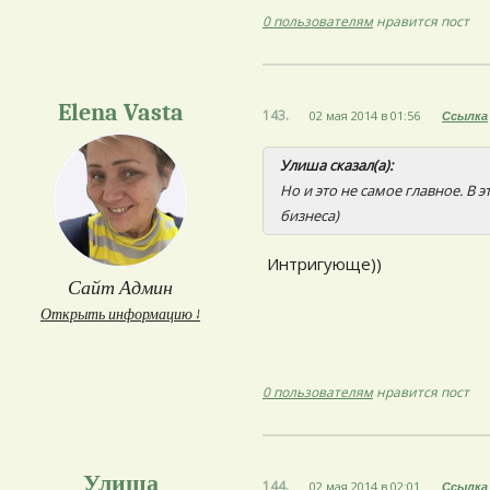
0 пользователям
нравится пост
Elena Vasta
143.
02 мая 2014 в 01:56
Ссылка
Улиша сказал(а):
Но и это не самое главное. В
бизнеса)
Интригующе))
Сайт Админ
Открыть информацию ↓
0 пользователям
нравится пост
Улиша
144.
02 мая 2014 в 02:01
Ссылка