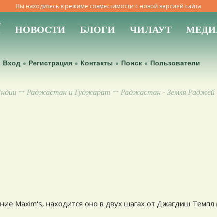
Вы находитесь в режиме совместимости с новой версией сайта
Ы
НОВОСТИ
БЛОГИ
ЧИЛАУТ
МЕДИ
Вход
Регистрация
Контакты
Поиск
Пользователи
Индии
↔
Раджастан и Гуджарат
↔ Раджастан - Земля Раджей
ние Maxim's, находится оно в двух шагах от Джагдиш Темпл (