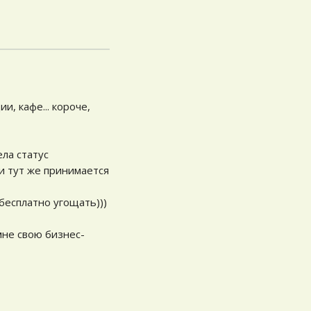
, кафе... короче,
ела статус
 и тут же принимается
бесплатно угощать)))
 мне свою бизнес-