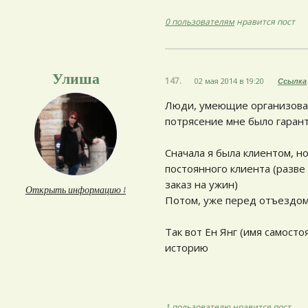
0 пользователям
нравится пост
Улиша
147.
02 мая 2014 в 19:20
Ссылка
Люди, умеющие организовать
потрясение мне было гаран
Сначала я была клиентом, но
постоянного клиента (разве 
заказ на ужин)
Открыть информацию ↓
Потом, уже перед отъездом,
Так вот Ен Янг (имя самосто
историю
1 пользователю
нравится пост