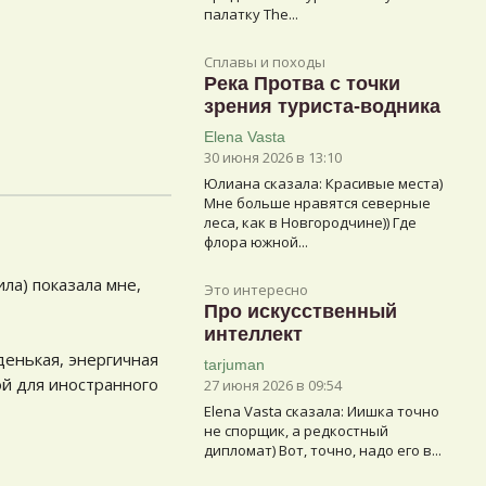
палатку The...
Сплавы и походы
Река Протва с точки
зрения туриста-водника
Elena Vasta
30 июня 2026 в 13:10
Юлиана сказалa: Красивые места)
Мне больше нравятся северные
леса, как в Новгородчине)) Где
флора южной...
ила) показала мне,
Это интересно
Про искусственный
интеллект
уденькая, энергичная
tarjuman
ой для иностранного
27 июня 2026 в 09:54
Elena Vasta сказалa: Иишка точно
не спорщик, а редкостный
дипломат) Вот, точно, надо его в...