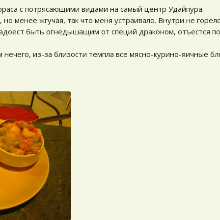
рраса с потрясающими видами на самый центр Удайпура.
 но менее жгучая, так что меня устраивало. Внутри не горело 
 надоест быть огнедышащим от специй драконом, отъестся п
м нечего, из-за близости темпла все мясно-курино-яичные 