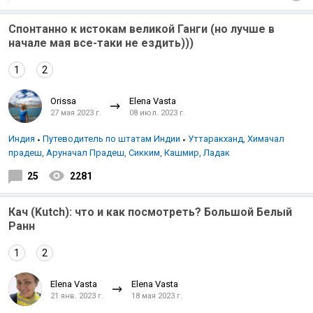
Спонтанно к истокам великой Ганги (но лучше в
начале мая все-таки не ездить)))
1
2
Orissa
Elena Vasta
27 мая 2023 г.
08 июл. 2023 г.
Индия
Путеводитель по штатам Индии
Уттаракханд, Химачал
прадеш, Аруначал Прадеш, Сикким, Кашмир, Ладак
25
2281
Кач (Kutch): что и как посмотреть? Большой Белый
Ранн
1
2
Elena Vasta
Elena Vasta
21 янв. 2023 г.
18 мая 2023 г.