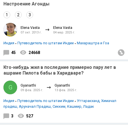
Настроение Агонды
1
2
3
Elena Vasta
Elena Vasta
07 окт. 2013 г.
04 мар. 2025 г.
Индия
Путеводитель по штатам Индии
Махараштра и Гоа
45
24668
Кто-нибудь жил в последние примерно пару лет в
ашраме Пилота бабы в Харидваре?
Gyanarthi
Gyanarthi
G
09 фев. 2025 г.
13 фев. 2025 г.
Индия
Путеводитель по штатам Индии
Уттаракханд, Химачал
прадеш, Аруначал Прадеш, Сикким, Кашмир, Ладак
3
527