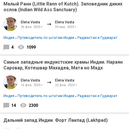
Малый Ранн (Little Rann of Kutch). Заповедник диких
ослов (Indian Wild Ass Sanctuary)
Elena Vasta
Elena Vasta
26 фев. 2023 г.
03 мар. 2023 г.
Индия
Путеводитель по штатам Индии
Раджастан и Гуджарат
4
1099
Самые западные индуистские храмы Индии. Нараян
Саровар, Котешвар Махадев, Мата но Мадх
Elena Vasta
Elena Vasta
16 фев. 2023 г.
22 фев. 2023 г.
Индия
Путеводитель по штатам Индии
Раджастан и Гуджарат
14
2300
Дальний запад Индии. Форт Лакпад (Lakhpad)