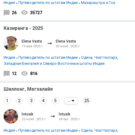
Индия
Путеводитель по штатам Индии
Махараштра и Гоа
26
35727
Казиранга - 2025
Elena Vasta
Elena Vasta
15 мая 2025 г.
05 нояб. 2025 г.
Индия
Путеводитель по штатам Индии
Одича, Чхаттисгарх,
Западная Бенгалия и Северо-Восточные штаты Индии
12
816
Шиллонг, Мегхалайя
1
2
3
4
5
25
...
lotusik
lotusik
22 нояб. 2012 г.
24 авг. 2025 г.
Индия
Путеводитель по штатам Индии
Одича, Чхаттисгарх,