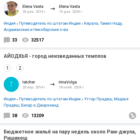
Elena Vasta
Elena Vasta
30 дек. 2014 г.
10 дек. 2024 г.
Индия
Путеводитель по штатам Индии
Керала, Тамил Наду,
Андаманские и Никобарские о-ва
33
32517
АЙОДХЬЯ - город неизведанных темплов
1
2
tatcher
IrinaVolga
T
20 апр. 2014 г.
18 нояб. 2024 г.
Индия
Путеводитель по штатам Индии
Уттар Прадеш, Мадхья
Прадеш, Бихар и Джаркханд
38
13209
Бюджетное жильё на пару недель около Рам-джула,
Ришикеш