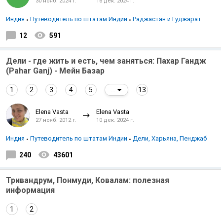
30 нояб. 2024 г.
16 дек. 2024 г.
Индия
Путеводитель по штатам Индии
Раджастан и Гуджарат
12
591
Дели - где жить и есть, чем заняться: Пахар Гандж
(Pahar Ganj) - Mейн Базар
1
2
3
4
5
13
...
Elena Vasta
Elena Vasta
27 нояб. 2012 г.
10 дек. 2024 г.
Индия
Путеводитель по штатам Индии
Дели, Харьяна, Пенджаб
240
43601
Тривандрум, Понмуди, Ковалам: полезная
информация
1
2