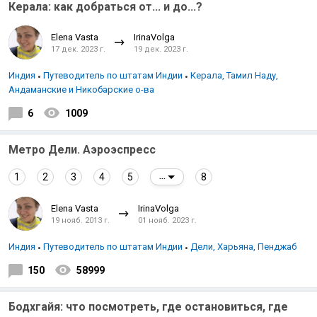
Керала: как добраться от... и до...?
Elena Vasta
IrinaVolga
17 дек. 2023 г.
19 дек. 2023 г.
Индия
Путеводитель по штатам Индии
Керала, Тамил Наду,
Андаманские и Никобарские о-ва
6
1009
Метро Дели. Аэроэспресс
1
2
3
4
5
8
...
Elena Vasta
IrinaVolga
19 нояб. 2013 г.
01 нояб. 2023 г.
Индия
Путеводитель по штатам Индии
Дели, Харьяна, Пенджаб
150
58999
Бодхгайя: что посмотреть, где остановиться, где