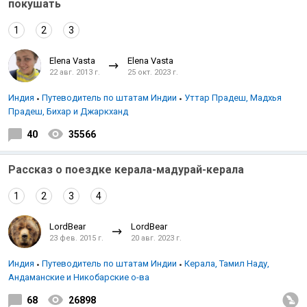
покушать
1
2
3
Elena Vasta
Elena Vasta
22 авг. 2013 г.
25 окт. 2023 г.
Индия
Путеводитель по штатам Индии
Уттар Прадеш, Мадхья
Прадеш, Бихар и Джаркханд
40
35566
Рассказ о поездке керала-мадурай-керала
1
2
3
4
LordBear
LordBear
23 фев. 2015 г.
20 авг. 2023 г.
Индия
Путеводитель по штатам Индии
Керала, Тамил Наду,
Андаманские и Никобарские о-ва
68
26898