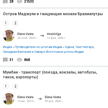
28
21533
Остров Маджули и танцующие монахи Брахмапутры
1
2
Elena Vasta
IrinaVolga
24 нояб. 2025 г.
12 фев. 2026 г.
Индия
Путеводитель по штатам Индии
Одича, Чхаттисгарх,
Западная Бенгалия и Северо-Восточные штаты Индии
31
868
Мумбаи - транспорт (поезда, вокзалы, автобусы,
такси, аэропорты)
1
2
Elena Vasta
Elena Vasta
13 авг. 2013 г.
03 дек. 2025 г.