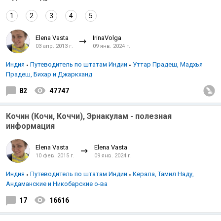
1
2
3
4
5
Elena Vasta
IrinaVolga
03 апр. 2013 г.
09 янв. 2024 г.
Индия
Путеводитель по штатам Индии
Уттар Прадеш, Мадхья
Прадеш, Бихар и Джаркханд
82
47747
Кочин (Кочи, Коччи), Эрнакулам - полезная
информация
Elena Vasta
Elena Vasta
10 фев. 2015 г.
09 янв. 2024 г.
Индия
Путеводитель по штатам Индии
Керала, Тамил Наду,
Андаманские и Никобарские о-ва
17
16616