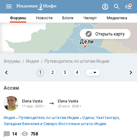
Форумы
Новости
Блоги
Чилаут
Медиатека
Открыть карту
Форумы
Индия
Путеводитель по штатам Индии
1
2
3
4
...
Ассам
Elena Vasta
Elena Vasta
11 мар. 2025 г.
25 июл. 2026 г.
Индия
Путеводитель по штатам Индии
Одича, Чхаттисгарх,
Западная Бенгалия и Северо-Восточные штаты Индии
Аравийское море
Бенг
14
758