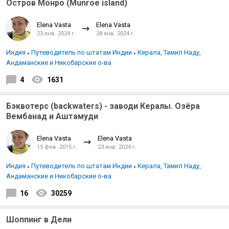
Остров Монро (Munroe island)
Elena Vasta
Elena Vasta
23 янв. 2024 г.
28 янв. 2024 г.
Индия
Путеводитель по штатам Индии
Керала, Тамил Наду,
Андаманские и Никобарские о-ва
4
1631
Бэквотерс (backwaters) - заводи Кералы. Озёра
Вембанад и Аштамуди
Elena Vasta
Elena Vasta
15 фев. 2015 г.
23 янв. 2024 г.
Индия
Путеводитель по штатам Индии
Керала, Тамил Наду,
Андаманские и Никобарские о-ва
16
30259
Шоппинг в Дели