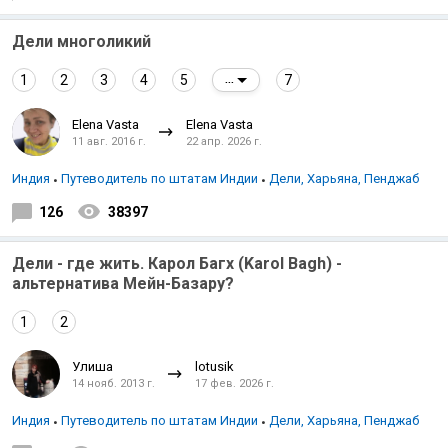
Дели многоликий
1
2
3
4
5
7
...
Elena Vasta
Elena Vasta
11 авг. 2016 г.
22 апр. 2026 г.
Индийский океан
Индия
Путеводитель по штатам Индии
Дели, Харьяна, Пенджаб
126
38397
Дели - где жить. Карол Багх (Karol Bagh) -
альтернатива Мейн-Базару?
1
2
Улиша
lotusik
14 нояб. 2013 г.
17 фев. 2026 г.
Индия
Путеводитель по штатам Индии
Дели, Харьяна, Пенджаб