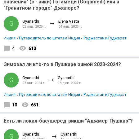
значения" (с - вики) Гогамеди (Gogamedi) или в
"Гранитном городе" Джалоре?
Gyanarthi
Elena Vasta
G
02 янв. 2025 г.
04 янв. 2025 г.
Индия
Путеводитель по штатам Индии
Раджастан и Гуджарат
4
610
Зимовал ли кто-то в Пушкаре зимой 2023-2024?
Gyanarthi
Gyanarthi
G
27 авг. 2024 г.
18 дек. 2024 г.
Индия
Путеводитель по штатам Индии
Раджастан и Гуджарат
10
651
Есть ли локал-бас/шеред-рикши "Аджмер-Пушкар"?
Gyanarthi
Gyanarthi
G