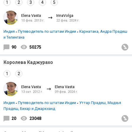
1
2
3
4
5
Elena Vasta
IrinaVolga
10 фев. 2013 г.
22 фев. 2024 г.
Индия
Путеводитель по штатам Индии
Карнатака, Андра Прадеш
и Телингана
90
50275
Королева Каджурахо
1
2
Elena Vasta
Elena Vasta
13 окт. 2012 г.
09 фев. 2024 г.
Индия
Путеводитель по штатам Индии
Уттар Прадеш, Мадхья
Прадеш, Бихар и Джаркханд
20
23048