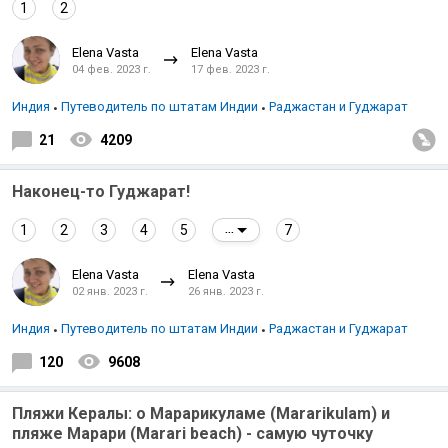
1
2
Elena Vasta
Elena Vasta
04 фев. 2023 г.
17 фев. 2023 г.
Индия
Путеводитель по штатам Индии
Раджастан и Гуджарат
21
4209
Наконец-то Гуджарат!
1
2
3
4
5
7
...
Elena Vasta
Elena Vasta
02 янв. 2023 г.
26 янв. 2023 г.
Индия
Путеводитель по штатам Индии
Раджастан и Гуджарат
120
9608
Пляжи Кералы: о Марарикуламе (Mararikulam) и
пляже Марари (Marari beach) - самую чуточку