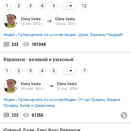
1
2
3
4
5
12
...
Elena Vasta
Elena Vasta
05 дек. 2012 г.
22 янв. 2024 г.
Индия
Путеводитель по штатам Индии
Дели, Харьяна, Пенджаб
223
101344
Варанаси - великий и ужасный
1
2
3
4
5
7
...
Elena Vasta
Elena Vasta
30 нояб. 2012 г.
21 янв. 2024 г.
Индия
Путеводитель по штатам Индии
Уттар Прадеш, Мадхья
Прадеш, Бихар и Джаркханд
122
61255
Южный Дели. Хаус Кхас Виллидж