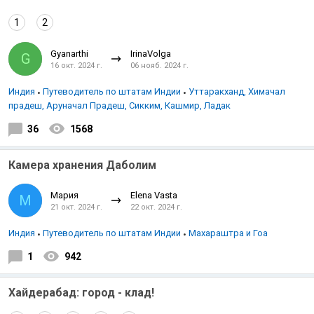
1
2
Gyanarthi
IrinaVolga
G
16 окт. 2024 г.
06 нояб. 2024 г.
Индия
Путеводитель по штатам Индии
Уттаракханд, Химачал
прадеш, Аруначал Прадеш, Сикким, Кашмир, Ладак
36
1568
Камера хранения Даболим
Мария
Elena Vasta
М
21 окт. 2024 г.
22 окт. 2024 г.
Индия
Путеводитель по штатам Индии
Махараштра и Гоа
1
942
Хайдерабад: город - клад!