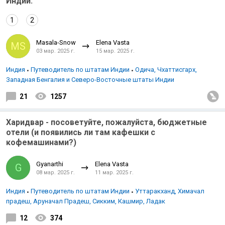
Индии.
1
2
Masala-Snow
Elena Vasta
MS
03 мар. 2025 г.
15 мар. 2025 г.
Индия
Путеводитель по штатам Индии
Одича, Чхаттисгарх,
Западная Бенгалия и Северо-Восточные штаты Индии
21
1257
Харидвар - посоветуйте, пожалуйста, бюджетные
отели (и появились ли там кафешки с
кофемашинами?)
Gyanarthi
Elena Vasta
G
08 мар. 2025 г.
11 мар. 2025 г.
Индия
Путеводитель по штатам Индии
Уттаракханд, Химачал
прадеш, Аруначал Прадеш, Сикким, Кашмир, Ладак
12
374