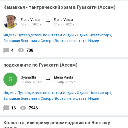
Камакхья - тантрический храм в Гувахати (Ассам)
Elena Vasta
Elena Vasta
06 апр. 2025 г.
20 апр. 2025 г.
Индия
Путеводитель по штатам Индии
Одича, Чхаттисгарх,
Западная Бенгалия и Северо-Восточные штаты Индии
4
708
подскажите по Гувахати (Ассам)
Gyanarthi
Elena Vasta
G
02 мар. 2014 г.
19 апр. 2025 г.
Индия
Путеводитель по штатам Индии
Одича, Чхаттисгарх,
Западная Бенгалия и Северо-Восточные штаты Индии
16
7946
Колкатта, или приму рекомендации по Востоку