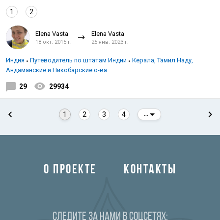
1
2
Elena Vasta
Elena Vasta
18 окт. 2015 г.
25 янв. 2023 г.
Индия
Путеводитель по штатам Индии
Керала, Тамил Наду,
Андаманские и Никобарские о-ва
29
29934
1
2
3
4
...
О ПРОЕКТЕ
КОНТАКТЫ
Следите за нами в соцсетях: