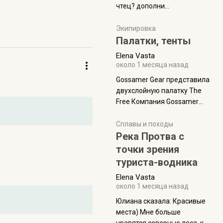
чтец? дополни
нам Индией и остальными
рекомендацию
СВ штатами, которые я тоже
Экипировка
надеюсь увидеть.
Палатки, тенты
Elena Vasta
около 1 месяца назад
Gossamer Gear представила
двухслойную палатку The
Free Компания Gossamer
Gear представила
туристическую палатку The
Сплавы и походы
Free, которая стала первой
Река Протва с
полностью самонесущей
точки зрения
ультралегкой моделью в
туриста-водника
ассортименте
Elena Vasta
производителя. Новинка
около 1 месяца назад
получила двухслойную
конструкцию с отдельным
Юлиана сказалa: Красивые
внешним тентом и сетчатой
места) Мне больше
внутренней палаткой, а ее