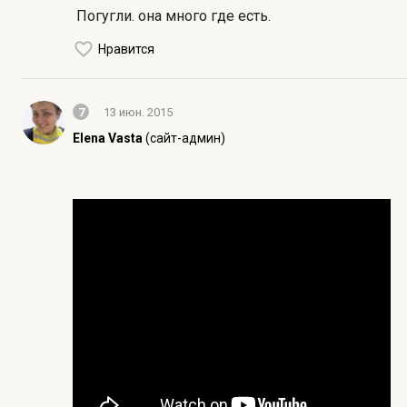
Погугли. она много где есть.
Нравится
7
13 июн. 2015
Elena Vasta
(сайт-админ)