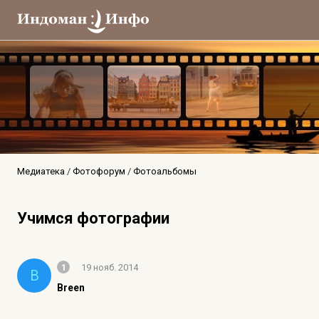
Медиатека
Фотофорум
Фотоальбомы
Учимся фотографии
1
19 нояб. 2014
B
Breen