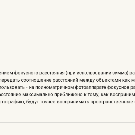
ением фокусного расстояния (при использовании зумма) ра
передать соотношение расстояний между объектами как м
ользовать - на полноматричном фотоаппарате фокусное рас
расстояние максимально приближено к тому, как восприним
фотографию, будут точнее воспринимать пространственны