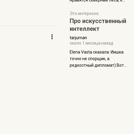
нравятся северные леса, как
масса в базовой
в Новгородчине)) Где флора
комплектации составляет
южной тайги
Это интересно
около 845 г. Палатка весит
Про искусственный
менее
интеллект
tarjuman
около 1 месяца назад
Elena Vasta сказалa: Иишка
точно не спорщик, а
редкостный дипломат) Вот,
точно, надо его в МИДы на
помощь в переговорах
слать))