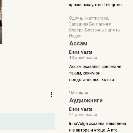
физуха, долгий спуск, потом
кражи аккаунтов Telegram
подъем по этому же пути.
без пароля и SMS
Вполне можно пропустить.
Прочитайте! У моих двух
Одича, Чхаттисгарх,
Пока
Западная Бенгалия и
знакомых вот так увели
Северо-Восточные штаты
аккаунты
Индии
Ассам
Elena Vasta
13 дней назад
Ассам оказался совсем не
таким, каким он
представлялся. Хотя я
увидела его буквально
краешек, но все же схватила
Читальня
ауру штата, как-то он меня
Аудиокниги
принял и я его. Пышная
Elena Vasta
природа, мягкие
21 день назад
доброжелательные люди,
IrinaVolga сказалa: влюблена
такая как бы переходная
и в автора и чтеца. А кто
ступень между привычной