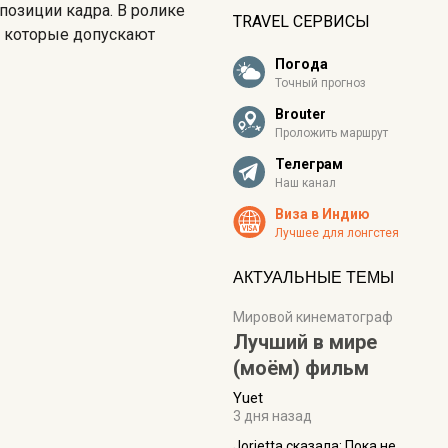
позиции кадра. В ролике
TRAVEL СЕРВИСЫ
, которые допускают
Погода
Точный прогноз
Brouter
Проложить маршрут
Телеграм
Наш канал
Виза в Индию
Лучшее для лонгстея
АКТУАЛЬНЫЕ ТЕМЫ
Мировой кинематограф
Лучший в мире
(моём) фильм
Yuet
3 дня назад
Jorjetta сказалa: Пока не