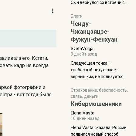
Сын вернулся со встречи с
армейскими друзьями (год
уже, как демобилизовались,
Блоги
а продолжают встречаться
Ченду-
почти каждую неделю) и с
Чжанцзяцзе-
порога сообщил: "Эйтан
Фужун-Фенхуан
разводится!" Эйтан -
SvetaVolga
мальчик из религиозной
9 дней назад
семьи, из тех, кого называют
вливала его. Кстати,
"вязаные кипы". С 2022-го
Следующая точка –
овать кадр не всегда
«небесный петух клюет
зернышки», не пользуется
спросом и вполне
первой фотографии и
заслужено, и чтобы попасть
Страхование, безопасность,
нтра - вот тогда было
связь, деньги
на начало тропы показали
Кибермошенники
водителю карту, иначе
автобус не остановится.
Elena Vasta
Пошли туда, потому что я
10 дней назад
начиталась восторженных
Elena Vasta сказалa: России
отзывов. По мне – сплошная
появился новый способ