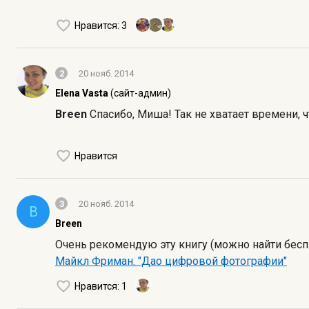
Нравится
: 3
2
20 нояб. 2014
Elena Vasta
(сайт-админ)
Breen
Спасибо, Миша! Так не хватает времени, 
Нравится
3
20 нояб. 2014
B
Breen
Очень рекомендую эту книгу (можно найти беспл
Майкл Фриман. "Дао цифровой фотографии"
Нравится
: 1