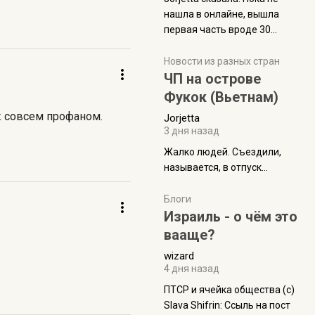
нашла в онлайне, вышла
первая часть вроде 30
июля. Премьера будет на
Дивали 8 ноября.
Новости из разных стран
ЧП на острове
Фукок (Вьетнам)
уж совсем профаном.
Jorjetta
3 дня назад
Жалко людей. Съездили,
называется, в отпуск...
Блоги
Израиль - о чём это
вааще?
wizard
4 дня назад
ПТСР и ячейка общества (с)
Slava Shifrin: Ссыль на пост