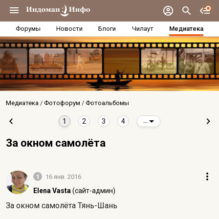
Форумы
Новости
Блоги
Чилаут
Медиатека
Медиатека
Фотофорум
Фотоальбомы
1
2
3
4
...
За окном самолёта
1
16 янв. 2016
Elena Vasta
(сайт-админ)
За окном самолёта Тянь-Шань