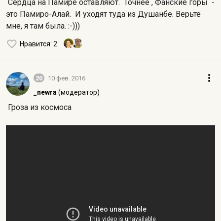
Сердца на Памире оставляют. Точнее , Фанские горы -
это Памиро-Алай. И уходят туда из Душанбе. Верьте
мне, я там была. :-)))
Нравится
: 2
20
10 фев. 2016
_newra
(модератор)
Гроза из космоса