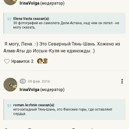
IrinaVolga
(модератор)
Elena Vasta сказал(а):
30 фотографий из самолета Дели-Астана, над чем он летел - не
могу сказать,
Я могу, Лена. :-) Это Северный Тянь-Шань. Хожено из
Алма-Аты до Иссык-Куля не единожды. :)
Нравится
: 2
19
09 фев. 2016
IrinaVolga
(модератор)
roman.lezhnin сказал(а):
юго-западный Тянь-Шань, это Фанские горы, где оставляют
сердца.