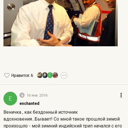
E
Нравится
: 6
•••
6
16 янв. 2016
E
enchanted
Веничка , как бездонный источник
вдохновения...Бывает! Со мной такое прошлой зимой
произошло - мой зимний индийский трип начался с его