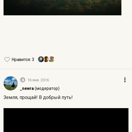
Нравится
: 3
8
16 янв. 2016
_newra
(модератор)
Земля, прощай! В добрый путь!