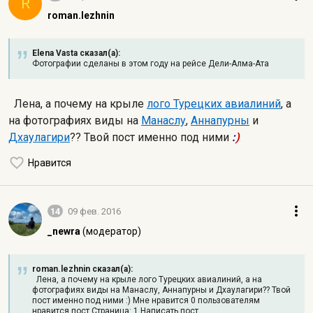
R
roman.lezhnin
Elena Vasta сказал(а):
Фотографии сделаны в этом году на рейсе Дели-Алма-Ата
Лена, а почему на крыле
лого Турецких авиалиний
, а
на фотографиях виды на
Манаслу
,
Аннапурны
и
Дхаулагири
?? Твой пост именно под ними
:
)
Нравится
14
09 фев. 2016
_newra
(модератор)
roman.lezhnin сказал(а):
Лена, а почему на крыле лого Турецких авиалиний, а на
фотографиях виды на Манаслу, Аннапурны и Дхаулагири?? Твой
пост именно под ними :) Мне нравится 0 пользователям
нравится пост Страница: 1 Написать пост