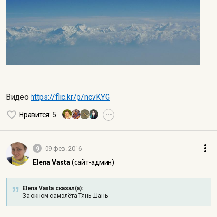
Видео
https://flic.kr/p/ncvKYG
Нравится
: 5
•••
9
09 фев. 2016
Elena Vasta
(сайт-админ)
Elena Vasta сказал(а):
За окном самолёта Тянь-Шань