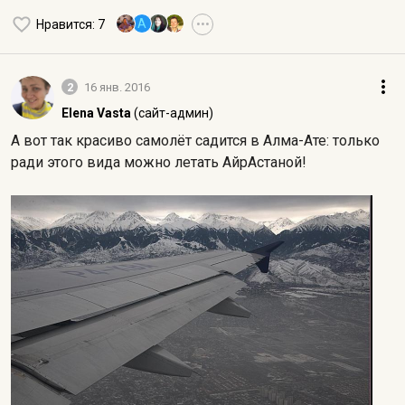
A
Нравится
: 7
•••
2
16 янв. 2016
Elena Vasta
(сайт-админ)
А вот так красиво самолёт садится в Алма-Ате: только
ради этого вида можно летать АйрАстаной!