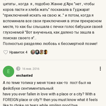
цитаты , когда я , подобно Жанне д'Арк "нет , чтобы
коров пасти и хлеба жать" поскакала в Гуджарат
"приключений искать на свою ж..." и потом, когда я
вспоминала все свои приключения в этом прекрасном
месте, то как бы слышала с печки голос бабушки своей
глухонемой "Вот внученька, как далеко ты зашла в
поисках своего я"...
Полностью разделяю любовь к бессмертной поэме!
Нравится
: 4
7
16 янв. 2016
E
enchanted
А по теме топика у меня тоже как-то пост был на
фейсбуке сентиментальный:
have you ever fallen in love with a place or a city? With a
FOREIGN place or city?! then you must know what it feels
like to choke on tears while smiling good bye...