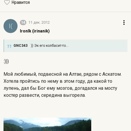
Нравится
14
11 дек. 2012
I(
IronIk (irinanik)
GNC343
)) Эк его колбасит-то...
:)))
Мой любимый, подвесной на Алтае, рядом с Аскатом.
Хотела пройтись по нему в этом году, да какой то
лупень, дал бы Бог ему мозгов, догадался на мосту
костер развести, середина выгорела.