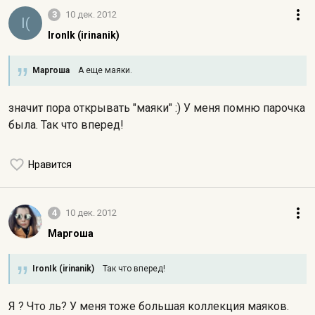
3
10 дек. 2012
I(
IronIk (irinanik)
Маргоша
А еще маяки.
значит пора открывать "маяки" :) У меня помню парочка
была. Так что вперед!
Нравится
4
10 дек. 2012
Маргоша
IronIk (irinanik)
Так что вперед!
Я ? Что ль? У меня тоже большая коллекция маяков.