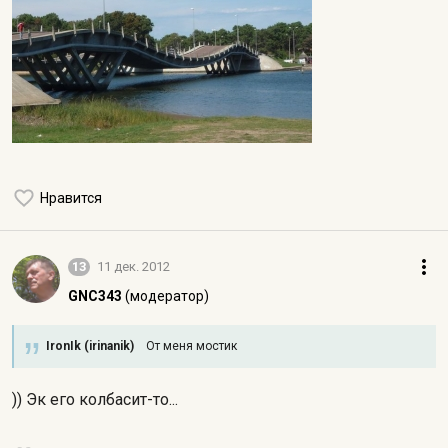
Нравится
13
11 дек. 2012
GNC343
(модератор)
IronIk (irinanik)
От меня мостик
)) Эк его колбасит-то...