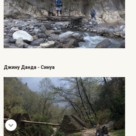
Джину Данда - Синуа