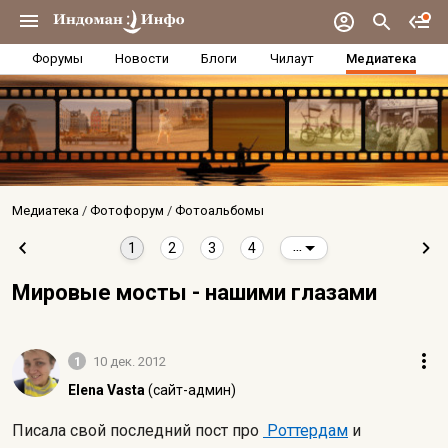
Форумы
Новости
Блоги
Чилаут
Медиатека
Медиатека
Фотофорум
Фотоальбомы
1
2
3
4
...
Мировые мосты - нашими глазами
1
10 дек. 2012
Elena Vasta
(сайт-админ)
Писала свой последний пост про
Роттердам
и