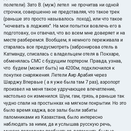
полетели). Зато В. (муж) летел не прочитав ни одной
строчки, совершенно не представляя, что такое трек
(раньше это просто называлось поход), или что такое
"ночевать в лоджиях". На мои попытки вовлечь его в
подготовку, он отвечал, что во всем мне доверяет и на
месте разберемся. Вообщем, я немного переживала и
старалась все предусмотреть (забронирова отель в
Катманду, списалась с владельцем отеля в Покхаре,
обменялась СМС с будущим портером. Правда, узнав,
что будем (может быть) на 4200м, подключился к
покупке снаряжения. Летели Аир Арабия через
Шарджу.Впервые ( а я уже была там 7 раз), аэропорт
произвел на меня такое удручающее впечатление,
настолько он изменился. Шум, гам, грязь, а раньше так
чудно спали на простынках на мягком покрытии. Но это
было время хаджа, все залы были забиты
паломниками из Казахстана, было интересно
наблюдать за ними, да и услышав русскую речь,