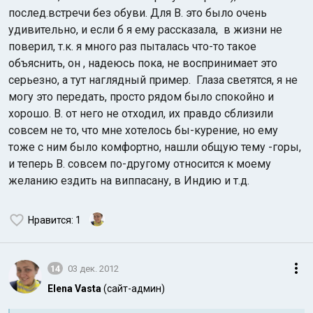
послед.встречи без обуви. Для В. это было очень
удивительно, и если б я ему рассказала, в жизни не
поверил, т.к. я много раз пыталась что-то такое
объяснить, он , надеюсь пока, не воспринимает это
серьезно, а тут наглядный пример. Глаза светятся, я не
могу это передать, просто рядом было спокойно и
хорошо. В. от него не отходил, их правдо сблизили
совсем не то, что мне хотелось бы-курение, но ему
тоже с ним было комфортно, нашли общую тему -горы,
и теперь В. совсем по-другому относится к моему
желанию ездить на виппасану, в Индию и т.д.
Нравится
: 1
14
03 дек. 2012
Elena Vasta
(сайт-админ)