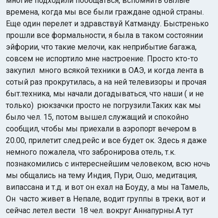
многие подходили пообщаться, вспомнить былые
времена, когда мы все были граждане одной страны.
Еще один перелет и здравствуй Катманду. Быстренько
прошли все формальности, я была в таком состоянии
эйфории, что такие мелочи, как неприбытие багажа,
совсем не испортило мне настроение. Просто кто-то
закупил много всякой техники в ОАЭ, и когда лента в
сотый раз прокрутилась, а на ней телевизоры и прочая
быт.техника, мы начали догадываться, что наши ( и не
только) рюкзачки просто не погрузили.Таких как мы
было чел. 15, потом вышел служащий и спокойно
сообщил, чтобы мы приехали в аэропорт вечером в
20.00, прилетит след.рейс и все будет ок. Здесь я даже
немного пожалела, что забронирова отель, т.к.
познакомились с интереснейшим человеком, всю ночь
мы общались на тему Индия, Пури, Ошо, медитация,
випассана и т.д. и вот он ехал на Боуду, а мы на Тамель,
Он часто живет в Непале, водит группы в треки, вот и
сейчас летел вести 18 чел. вокруг Аннапурны.А тут