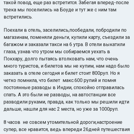
такой повод, еще раз встретится. Забегая вперед-после
трека мы поселились на Боуде и тут же с ним там
встретились.
Поехали в отель, заселились,пообедали, побродили по
магазинам, поменяли деньги, купили карту, съездили за
багажом и заказали такси на 6 утра. В отели выкатили
глаза, узнав что утром мы собираемся уехать в
Покхару, долго пытаясь втолковать нам, что очень
много туристов, и билетов мы не купим, нам надо было
заказать в отеле сегодня и билет стоит 800руп. Но я
четко помнила, что билет макс.600 рупий и помня
постоянные разводы в Индии, спокойно отправилась
спать. А это были не разводы, на автостанции все
разводили руками, правда, как только мы решили идти
дальше, нашли для нас 2 места, но уже за 1000руп.
8 часов не совсем утомительной дороги,настроение
супер, все нравится, ведь впереди 26дней путешествия