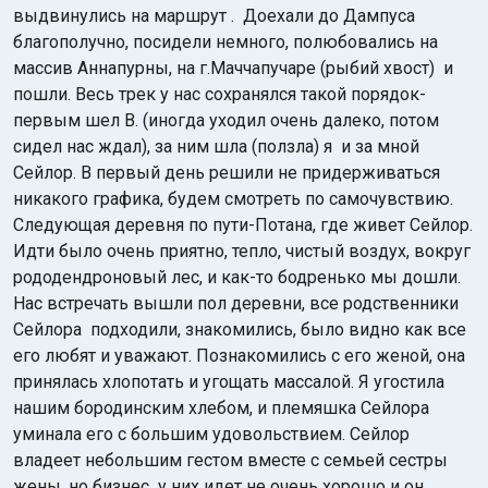
выдвинулись на маршрут . Доехали до Дампуса
благополучно, посидели немного, полюбовались на
массив Аннапурны, на г.Маччапучаре (рыбий хвост) и
пошли. Весь трек у нас сохранялся такой порядок-
первым шел В. (иногда уходил очень далеко, потом
сидел нас ждал), за ним шла (ползла) я и за мной
Сейлор. В первый день решили не придерживаться
никакого графика, будем смотреть по самочувствию.
Следующая деревня по пути-Потана, где живет Сейлор.
Идти было очень приятно, тепло, чистый воздух, вокруг
рододендроновый лес, и как-то бодренько мы дошли.
Нас встречать вышли пол деревни, все родственники
Сейлора подходили, знакомились, было видно как все
его любят и уважают. Познакомились с его женой, она
принялась хлопотать и угощать массалой. Я угостила
нашим бородинским хлебом, и племяшка Сейлора
уминала его с большим удовольствием. Сейлор
владеет небольшим гестом вместе с семьей сестры
жены, но бизнес у них идет не очень хорошо и он