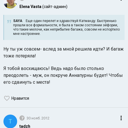
Elena Vasta
(сайт-админ)
SAYA
Еще один перелет и здравствуй Катманду. Быстренько
прошли все формальности, я была в таком состоянии эйфории,
что такие мелочи, как неприбытие багажа, совсем не испортило
мне настроение.
Ну ты уж совсем- вслед за мной решила идти? И багаж
тоже потеряла!
Я тобой восхищаюсь! Ведь надо было столько
преодолеть - муж, он покруче Аннапурны будет! Чтобы
его сдвинуть с места!
Нравится
7
30 нояб. 2012
T
tadzh