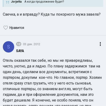
Jorjetta
А когда продолжение будет?
Саечка, а и вправду? Куда ты покорного мужа завела?
Нравится
12
03 дек. 2012
S
SAYA
Отель оказался так себе, но мы не привередливы,
чисто, уютно, да и ладно. По плану задержимся там на
один день, сделаем все документы, встретимся с
портером, докупим кое-что. Но главное, портер. Хозяин
отеля сразу стал грузить, что у него есть сыновья,
отличные портеры, со знанием англ.яз, могут быть
гидами, да и при оформление документов, нам это
будет дешевле. Я конечно, не особо поняла, что он
хотел сказать, опять решила, что разводит, но при