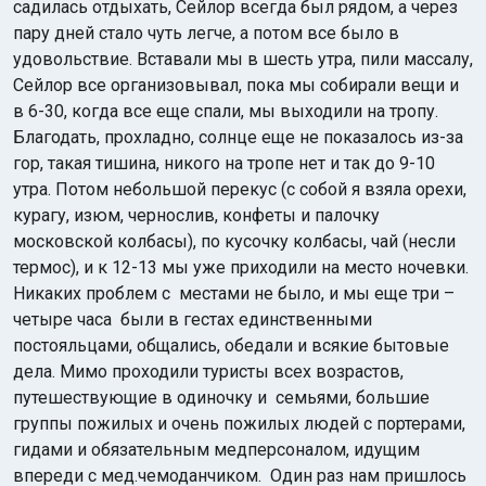
садилась отдыхать, Сейлор всегда был рядом, а через
пару дней стало чуть легче, а потом все было в
удовольствие. Вставали мы в шесть утра, пили массалу,
Сейлор все организовывал, пока мы собирали вещи и
в 6-30, когда все еще спали, мы выходили на тропу.
Благодать, прохладно, солнце еще не показалось из-за
гор, такая тишина, никого на тропе нет и так до 9-10
утра. Потом небольшой перекус (с собой я взяла орехи,
курагу, изюм, чернослив, конфеты и палочку
московской колбасы), по кусочку колбасы, чай (несли
термос), и к 12-13 мы уже приходили на место ночевки.
Никаких проблем с местами не было, и мы еще три –
четыре часа были в гестах единственными
постояльцами, общались, обедали и всякие бытовые
дела. Мимо проходили туристы всех возрастов,
путешествующие в одиночку и семьями, большие
группы пожилых и очень пожилых людей с портерами,
гидами и обязательным медперсоналом, идущим
впереди с мед.чемоданчиком. Один раз нам пришлось