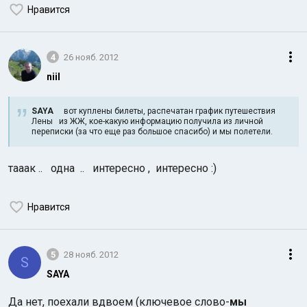
Нравится
4
26 нояб. 2012
niil
SAYA
вот куплены билеты, распечатан график путешествия
Лены из ЖЖ, кое-какую информацию получила из личной
переписки (за что еще раз большое спасибо) и мы полетели.
тааак .. одна .. интересно , интересно :)
Нравится
5
28 нояб. 2012
S
SAYA
Да нет, поехали вдвоем (ключевое слово-
мы