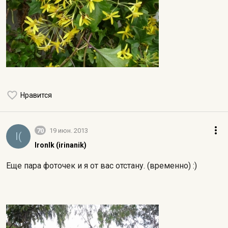
Нравится
70
19 июн. 2013
I(
IronIk (irinanik)
Еще пара фоточек и я от вас отстану. (временно) :)