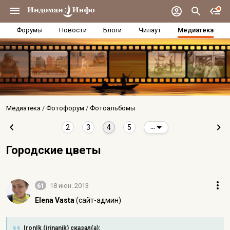
Форумы
Новости
Блоги
Чилаут
Медиатека
Медиатека
Фотофорум
Фотоальбомы
2
3
4
5
...
Городские цветы
61
18 июн. 2013
Elena Vasta
(сайт-админ)
IronIk (irinanik) сказал(а):