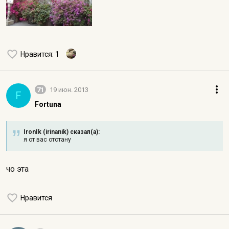
Нравится
: 1
71
19 июн. 2013
F
Fortuna
IronIk (irinanik) сказал(а):
я от вас отстану
чо эта
Нравится