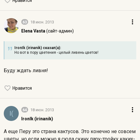
Нравится
63
18 июн. 2013
Elena Vasta
(сайт-админ)
IronIk (irinanik) сказал(а):
Но вот в пору цветения - целый ливень цветов!
Буду ждать ливня!
Нравится
64
18 июн. 2013
I(
IronIk (irinanik)
А еще Перу это страна кактусов. Это конечно не совсем
цветы, но если можно я сюда скину пару-тройку каких-