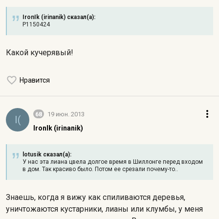
IronIk (irinanik) сказал(а):
P1150424
Какой кучерявый!
Нравится
68
19 июн. 2013
I(
IronIk (irinanik)
lotusik сказал(а):
У нас эта лиана цвела долгое время в Шиллонге перед входом
в дом. Так красиво было. Потом ее срезали почему-то..
Знаешь, когда я вижу как спиливаются деревья,
уничтожаются кустарники, лианы или клумбы, у меня