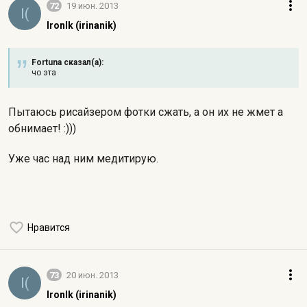
72
19 июн. 2013
I(
IronIk (irinanik)
Fortuna сказал(а):
чо эта
Пытаюсь рисайзером фотки сжать, а он их не жмет а
обнимает! :)))
Уже час над ним медитирую.
Нравится
73
20 июн. 2013
I(
IronIk (irinanik)