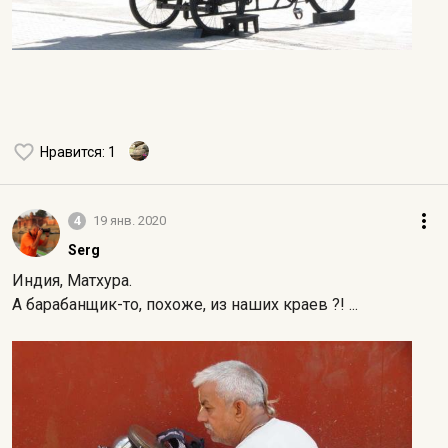
Нравится
: 1
4
19 янв. 2020
Serg
Индия, Матхура.
А барабанщик-
то, похоже, из наших краев ?! ...