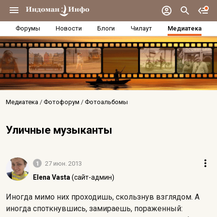
Форумы
Новости
Блоги
Чилаут
Медиатека
Медиатека
Фотофорум
Фотоальбомы
Уличные музыканты
1
27 июн. 2013
Elena Vasta
(сайт-админ)
Иногда мимо них проходишь, скользнув взглядом. А
иногда споткнувшись, замираешь, пораженный: