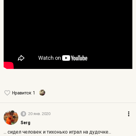
Нравится
: 1
8
20 янв. 2020
Serg
... сидел человек и тихонько играл на дудочке...