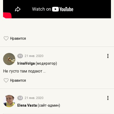
Нравится
11
21 янв. 2020
IrinaVolga
(модератор)
Не густо там подают ...
Нравится
12
21 янв. 2020
Elena Vasta
(сайт-админ)