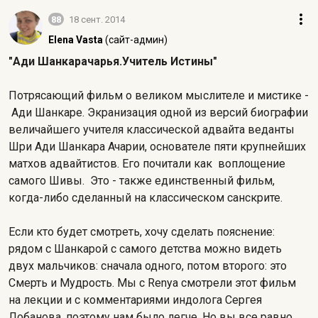
88
18 сент. 2014
Elena Vasta
(сайт-админ)
"Ади Шанкарачарья.Учитель Истины"
Потрясающий фильм о великом мыслителе и мистике -
Ади Шанкаре. Экранизация одной из версий биографии
величайшего учителя классической адвайта веданты
Шри Ади Шанкара Ачарии, основателе пяти крупнейших
матхов адвайтистов. Его почитали как воплощение
самого Шивы. Это - также единственный фильм,
когда-либо сделанный на классическом санскрите.
Если кто будет смотреть, хочу сделать пояснение:
рядом с Шанкарой с самого детства можно видеть
двух мальчиков: сначала одного, потом второго: это
Смерть и Мудрость. Мы с Renya смотрели этот фильм
на лекции и с комментариями индолога Сергея
Лобанова, поэтому нам было легче. Но вы все равно