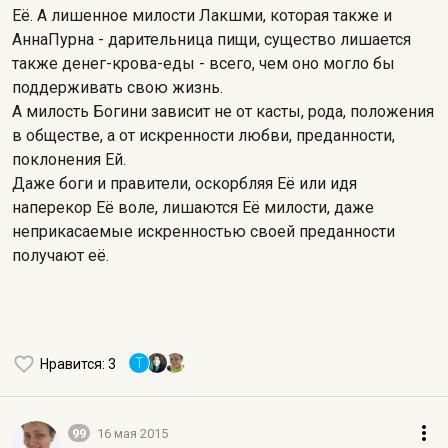
Её. А лишенное милости Лакшми, которая также и
АннаПурна - дарительница пищи, существо лишается
также денег-крова-еды - всего, чем оно могло бы
поддерживать свою жизнь.
А милость Богини зависит не от касты, рода, положения
в обществе, а от искренности любви, преданности,
поклонения Ей.
Даже боги и правители, оскорбляя Её или идя
наперекор Её воле, лишаются Её милости, даже
неприкасаемые искренностью своей преданности
получают её.
T
Нравится
: 3
99
16 мая 2015