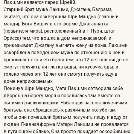
Лакшми является перед Шреёй.
Старший брат мужа Лакшми, Джагана, Балрама,
считает, что она осквернила Шри Мандир (главный
мандир Бога Вишну в его форме Джаганнатха
(правителя мира), расположенный в г. Пури, штат
Орисса) тем, что вошла в дом неприкасаемой, и
приказывает Джагану выгнять жену из дома. Лакшми
оскорблена поведением мужа по отношению к ней и
проклинает его и его брата тем, что 12 лет они нигде не
смогут получить ни глотка воды, ни кусочка еды, и
только через эти 12 лет они смогут получить еду в
доме неприкасаемых.
Покинув Шри Мандир, Мата Лакшми сотворила себе
дворец на берегу моря и поселилась там вместе со
своими прислужницами. Наблюдая за злоключениями
братьев, она обращалась к различным полубогам,
чтобы они помешали братьям получить пищу и воду от
людей. Гневная форма Матери Лакшми не проявляется
в пугающем облике, Она просто покидает оскорбивших