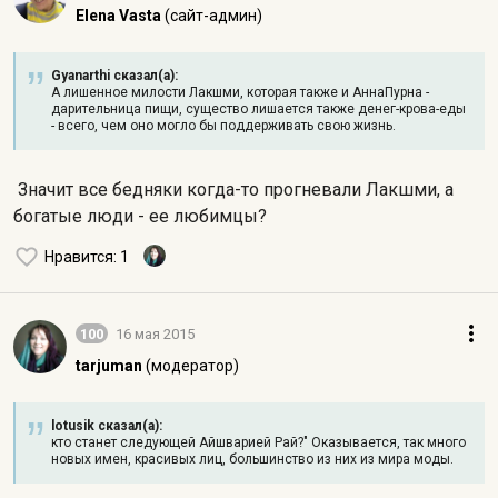
Elena Vasta
(сайт-админ)
Gyanarthi сказал(а):
А лишенное милости Лакшми, которая также и АннаПурна -
дарительница пищи, существо лишается также денег-крова-еды
- всего, чем оно могло бы поддерживать свою жизнь.
Значит все бедняки когда-то прогневали Лакшми, а
богатые люди - ее любимцы?
Нравится
: 1
100
16 мая 2015
tarjuman
(модератор)
lotusik сказал(а):
кто станет следующей Айшварией Рай?" Оказывается, так много
новых имен, красивых лиц, большинство из них из мира моды.