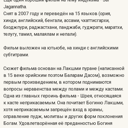
Jagannatha.
Снят в 2007 году и переведён на 15 языков (ория,
хинди, английский, бенгали, ассами, чхаттисгархи,
бходжпури, раджастхани, панджаби, гуджрати, маратхи,
телугу, тамил, малаялам и непали).
Фильм выложен на ютьюбе, на хинди с английскими
субтитрами.
Сюжет фильма основан на Лакшми пуране (написанной
в 15 веке орийским поэтом Баларам Дасом), возможно
первым произведением, в котором поднимаются
вопросы неравенства между полами и между кастами.
Одна из главных героинь фильма - Шрея, относящаяся
к касте неприкасаемым. Она почитает Богиню Лакшми,
хотя неприкасаемым запрещён вход в храмы,
оправление пудж, молитвы и других форм поклонения
Богам. Удовлетворённая её преданностью Богиня