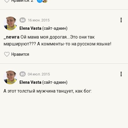
W
Нравится
: 2
84
16 июн. 2015
Elena Vasta
(сайт-админ)
_newra
Ой мама моя дорогая....Это они так
маршируют??? А комменты-то на русском языке!
Нравится
85
04 июл. 2015
Elena Vasta
(сайт-админ)
А этот толстый мужчина танцует, как бог: