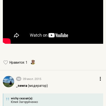
Нравится
: 1
90
09 июл. 2015
_newra
(модератор)
wichy сказал(а):
Юлия Загоруйченко