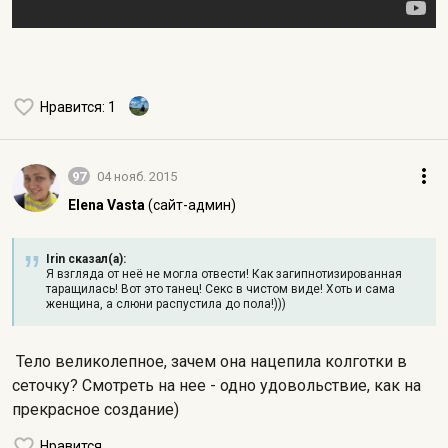
Нравится
: 1
97
04 нояб. 2015
Elena Vasta
(сайт-админ)
Irin сказал(а):
Я взгляда от неё не могла отвести! Как загипнотизированная
таращилась! Вот это танец! Секс в чистом виде! Хоть и сама
женщина, а слюни распустила до пола!)))
Тело великолепное, зачем она нацепила колготки в
сеточку? Смотреть на нее - одно удовольствие, как на
прекрасное создание)
Нравится