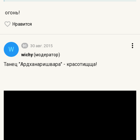
огонь!
Нравится
91
30 авг. 2015
W
wichy
(модератор)
Танец "Ардханаришвара" - красотищща!