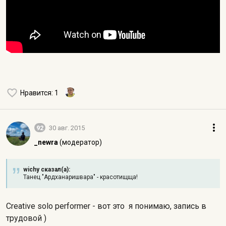
Нравится
: 1
92
30 авг. 2015
_newra
(модератор)
wichy сказал(а):
Танец "Ардханаришвара" - красотищща!
Creative solo performer - вот это я понимаю, запись в
трудовой )