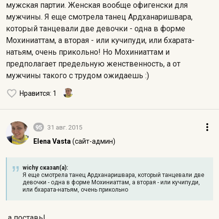
мужская партии. Женская вообще офигенски для
мужчины. Я еще смотрела танец Ардханаришвара,
который танцевали две девочки - одна в форме
Мохиниаттам, а вторая - или кучипуди, или бхарата-
натьям, очень прикольно! Но Мохиниаттам и
предполагает предельную женственность, а от
мужчины такого с трудом ожидаешь :)
Нравится
: 1
95
31 авг. 2015
Elena Vasta
(сайт-админ)
wichy сказал(а):
Я еще смотрела танец Ардханаришвара, который танцевали две
девочки - одна в форме Мохиниаттам, а вторая - или кучипуди,
или бхарата-натьям, очень прикольно
а поставь!