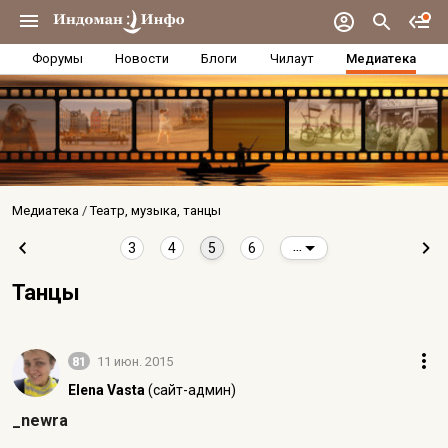
Форумы
Новости
Блоги
Чилаут
Медиатека
Медиатека
Театр, музыка, танцы
3
4
5
6
...
Танцы
81
11 июн. 2015
Elena Vasta
(сайт-админ)
_newra