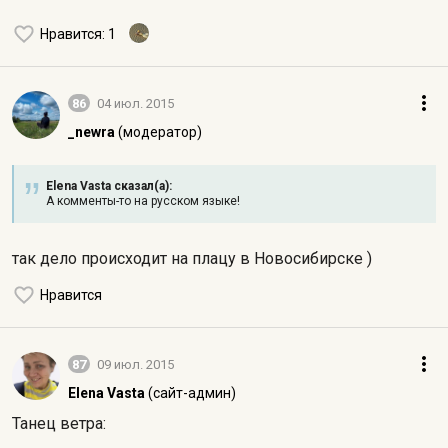
Нравится
: 1
86
04 июл. 2015
_newra
(модератор)
Elena Vasta сказал(а):
А комменты-то на русском языке!
так дело происходит на плацу в Новосибирске )
Нравится
87
09 июл. 2015
Elena Vasta
(сайт-админ)
Танец ветра: