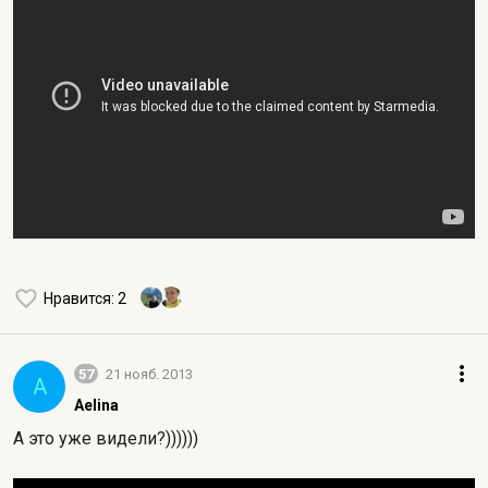
Нравится
: 2
57
21 нояб. 2013
A
Aelina
А это уже видели?))))))