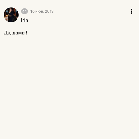
44
16 июн. 2013
Irin
Да, дамы!