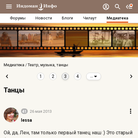
Форумы
Новости
Блоги
Чилаут
Медиатека
Медиатека
Театр, музыка, танцы
1
2
3
4
...
Танцы
41
26 мая 2013
lessa
Ой, да, Лен, там только первый танец наш :) Это старый