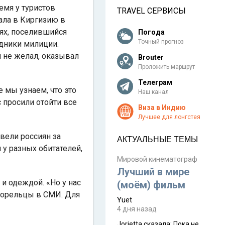
емя у туристов
TRAVEL СЕРВИСЫ
ала в Киргизию в
тях, поселившийся
Погода
Точный прогноз
удники милиции.
 не желал, оказывал
Brouter
Проложить маршрут
Телеграм
 мы узнаем, что это
Наш канал
 просили отойти все
Виза в Индию
Лучшее для лонгстея
вели россиян за
АКТУАЛЬНЫЕ ТЕМЫ
 у разных обитателей,
Мировой кинематограф
Лучший в мире
и одеждой. «Но у нас
(моём) фильм
огорельцы в СМИ. Для
Yuet
4 дня назад
Jorjetta сказалa: Пока не