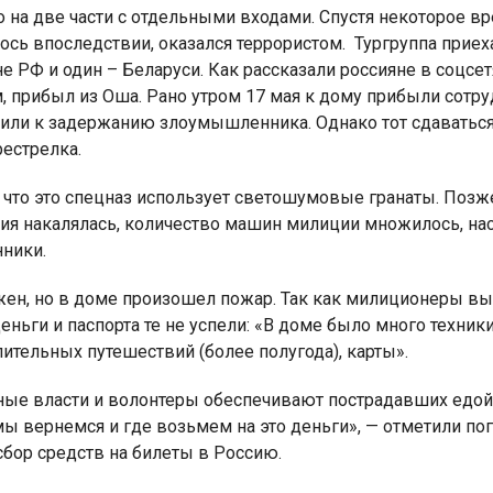
 на две части с отдельными входами. Спустя некоторое вр
ось впоследствии, оказался террористом. Тургруппа приех
не РФ и один – Беларуси. Как рассказали россияне в соцсе
, прибыл из Оша. Рано утром 17 мая к дому прибыли сотр
пили к задержанию злоумышленника. Однако тот сдаваться
рестрелка.
что это спецназ использует светошумовые гранаты. Позже
ия накалялась, количество машин милиции множилось, нас
нники.
жен, но в доме произошел пожар. Так как милиционеры вы
еньги и паспорта те не успели: «В доме было много техники
ительных путешествий (более полугода), карты».
ные власти и волонтеры обеспечивают пострадавших едой 
мы вернемся и где возьмем на это деньги», — отметили п
бор средств на билеты в Россию.