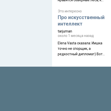
нравятся северные леса, как
масса в базовой
в Новгородчине)) Где флора
комплектации составляет
южной тайги
Это интересно
около 845 г. Палатка весит
Про искусственный
менее
интеллект
tarjuman
около 1 месяца назад
Elena Vasta сказалa: Иишка
точно не спорщик, а
редкостный дипломат) Вот,
точно, надо его в МИДы на
помощь в переговорах
слать))