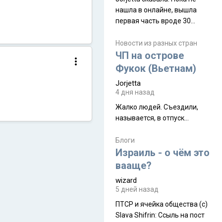
нашла в онлайне, вышла
первая часть вроде 30
июля. Премьера будет на
Дивали 8 ноября.
Новости из разных стран
ЧП на острове
Фукок (Вьетнам)
Jorjetta
4 дня назад
Жалко людей. Съездили,
называется, в отпуск...
Блоги
Израиль - о чём это
вааще?
wizard
5 дней назад
ПТСР и ячейка общества (с)
Slava Shifrin: Ссыль на пост