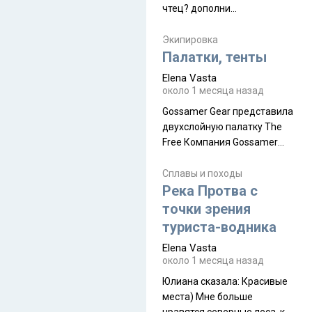
чтец? дополни
нам Индией и остальными
рекомендацию
СВ штатами, которые я тоже
Экипировка
надеюсь увидеть.
Палатки, тенты
Elena Vasta
около 1 месяца назад
Gossamer Gear представила
двухслойную палатку The
Free Компания Gossamer
Gear представила
туристическую палатку The
Сплавы и походы
Free, которая стала первой
Река Протва с
полностью самонесущей
точки зрения
ультралегкой моделью в
туриста-водника
ассортименте
Elena Vasta
производителя. Новинка
около 1 месяца назад
получила двухслойную
конструкцию с отдельным
Юлиана сказалa: Красивые
внешним тентом и сетчатой
места) Мне больше
внутренней палаткой, а ее