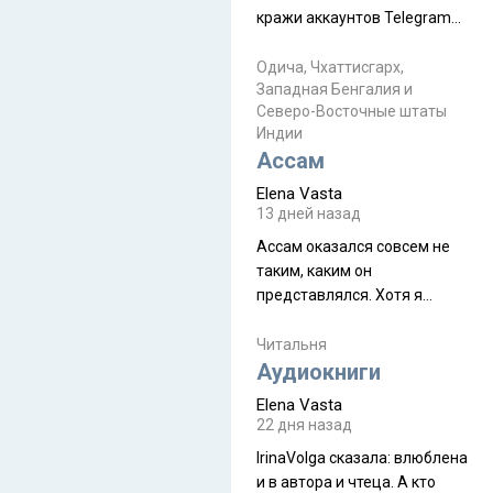
физуха, долгий спуск, потом
кражи аккаунтов Telegram
подъем по этому же пути.
без пароля и SMS
Вполне можно пропустить.
Прочитайте! У моих двух
Одича, Чхаттисгарх,
Пока
Западная Бенгалия и
знакомых вот так увели
Северо-Восточные штаты
аккаунты
Индии
Ассам
Elena Vasta
13 дней назад
Ассам оказался совсем не
таким, каким он
представлялся. Хотя я
увидела его буквально
краешек, но все же схватила
Читальня
ауру штата, как-то он меня
Аудиокниги
принял и я его. Пышная
Elena Vasta
природа, мягкие
22 дня назад
доброжелательные люди,
IrinaVolga сказалa: влюблена
такая как бы переходная
и в автора и чтеца. А кто
ступень между привычной