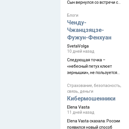
Сын вернулся со встречи с
армейскими друзьями (год
уже, как демобилизовались,
Блоги
а продолжают встречаться
Ченду-
почти каждую неделю) и с
Чжанцзяцзе-
порога сообщил: "Эйтан
Фужун-Фенхуан
разводится!" Эйтан -
SvetaVolga
мальчик из религиозной
10 дней назад
семьи, из тех, кого называют
"вязаные кипы". С 2022-го
Следующая точка –
«небесный петух клюет
зернышки», не пользуется
спросом и вполне
заслужено, и чтобы попасть
Страхование, безопасность,
связь, деньги
на начало тропы показали
Кибермошенники
водителю карту, иначе
автобус не остановится.
Elena Vasta
Пошли туда, потому что я
11 дней назад
начиталась восторженных
Elena Vasta сказалa: России
отзывов. По мне – сплошная
появился новый способ