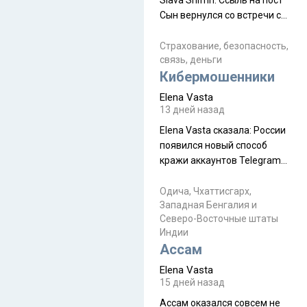
Slava Shifrin: Ссыль на пост
Сын вернулся со встречи с
армейскими друзьями (год
уже, как демобилизовались,
Страхование, безопасность,
связь, деньги
а продолжают встречаться
Кибермошенники
почти каждую неделю) и с
порога сообщил: "Эйтан
Elena Vasta
разводится!" Эйтан -
13 дней назад
мальчик из религиозной
Elena Vasta сказалa: России
семьи, из тех, кого называют
появился новый способ
"вязаные кипы". С 2022-го
кражи аккаунтов Telegram
без пароля и SMS
Прочитайте! У моих двух
Одича, Чхаттисгарх,
Западная Бенгалия и
знакомых вот так увели
Северо-Восточные штаты
аккаунты
Индии
Ассам
Elena Vasta
15 дней назад
Ассам оказался совсем не