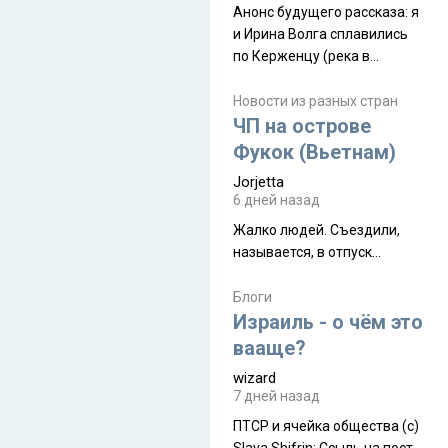
Анонс будущего рассказа: я
и Ирина Волга сплавились
по Керженцу (река в
Нижегородской области) от
села Керженец до стоящего
Новости из разных стран
на берегу Волги
ЧП на острове
Макарьевского монастыря,
Фукок (Вьетнам)
это маршрут на 200 км
Jorjetta
[видео]
6 дней назад
Жалко людей. Съездили,
называется, в отпуск...
Блоги
Израиль - о чём это
вааще?
wizard
7 дней назад
ПТСР и ячейка общества (с)