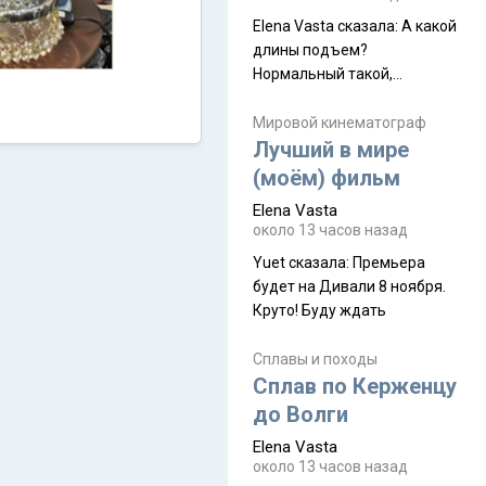
Elena Vasta сказалa: А какой
длины подъем?
Нормальный такой,
запыхаться можно Elena
Vasta сказалa: Горы
Мировой кинематограф
Лучший в мире
Аватара? Да
(моём) фильм
Elena Vasta
около 13 часов назад
Yuet сказалa: Премьера
будет на Дивали 8 ноября.
Круто! Буду ждать
Сплавы и походы
Сплав по Керженцу
до Волги
Elena Vasta
около 13 часов назад