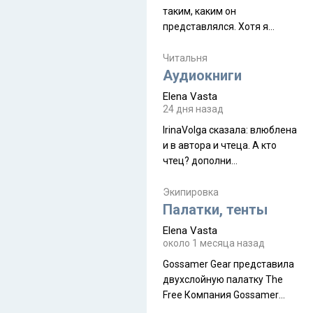
таким, каким он
представлялся. Хотя я
увидела его буквально
краешек, но все же схватила
Читальня
ауру штата, как-то он меня
Аудиокниги
принял и я его. Пышная
Elena Vasta
природа, мягкие
24 дня назад
доброжелательные люди,
IrinaVolga сказалa: влюблена
такая как бы переходная
и в автора и чтеца. А кто
ступень между привычной
чтец? дополни
нам Индией и остальными
рекомендацию
СВ штатами, которые я тоже
Экипировка
надеюсь увидеть.
Палатки, тенты
Elena Vasta
около 1 месяца назад
Gossamer Gear представила
двухслойную палатку The
Free Компания Gossamer
Gear представила