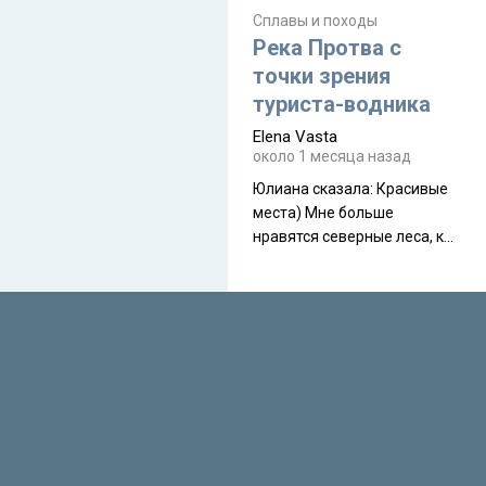
туристическую палатку The
Сплавы и походы
Free, которая стала первой
Река Протва с
полностью самонесущей
точки зрения
ультралегкой моделью в
туриста-водника
ассортименте
Elena Vasta
производителя. Новинка
около 1 месяца назад
получила двухслойную
конструкцию с отдельным
Юлиана сказалa: Красивые
внешним тентом и сетчатой
места) Мне больше
внутренней палаткой, а ее
нравятся северные леса, как
масса в базовой
в Новгородчине)) Где флора
комплектации составляет
южной тайги
около 845 г. Палатка весит
менее