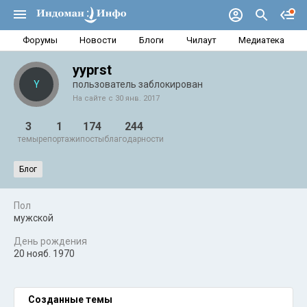
Форумы
Новости
Блоги
Чилаут
Медиатека
yyprst
Y
пользователь заблокирован
На сайте с 30 янв. 2017
3
1
174
244
темы
репортажи
посты
благодарности
Блог
Пол
мужской
День рождения
20 нояб. 1970
Созданные темы