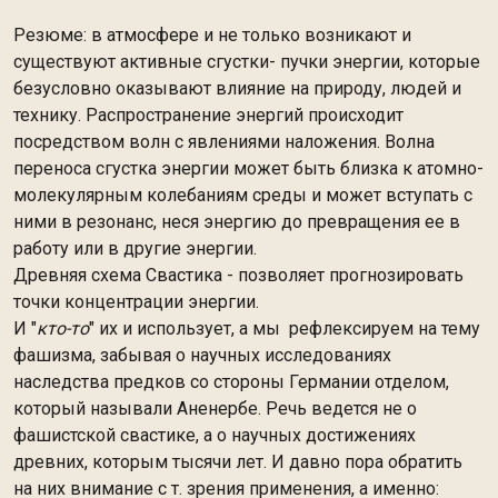
Резюме: в атмосфере и не только возникают и
существуют активные сгустки- пучки энергии, которые
безусловно оказывают влияние на природу, людей и
технику. Распространение энергий происходит
посредством волн с явлениями наложения. Волна
переноса сгустка энергии может быть близка к атомно-
молекулярным колебаниям среды и может вступать с
ними в резонанс, неся энергию до превращения ее в
работу или в другие энергии.
Древняя схема Свастика - позволяет прогнозировать
точки концентрации энергии.
И "
кто-то
" их и использует, а мы рефлексируем на тему
фашизма, забывая о научных исследованиях
наследства предков со стороны Германии отделом,
который называли Аненербе. Речь ведется не о
фашистской свастике, а о научных достижениях
древних, которым тысячи лет. И давно пора обратить
на них внимание с т. зрения применения, а именно: