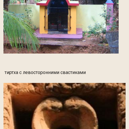
тиртха c левосторонними свастиками