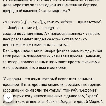
деле вероятно являлся одной из Т-антенн на бортике
природной каменной чаши водоема ?
Сва́стика
(«卐» или «卍», санскр. स्वस्तिक — приветствие)
..... Изображение «卍»
кладут на
сердце
посвященных
. А у непросвещенных - у просто
необразованных людей
свастика
стала только
неотъемлемым символом фашизма ...
Как в древности так и теперь физика мало кому дается.
Если раньше понимающих называли просвещенными,
то теперь просвещенных называют просто: физиками.
А непросвещенные ими и остаются.
"Символы - это язык, который позволяет понимать
прошлое. В н. в. древние символы рождают неверные
ассоциации: символы "пентакль", "тризуб", "Бафомет"
ассоциируются у непосвященных с дьяволом, "крест" -
с распятием, египетская богиня Исида - с девой Марией,