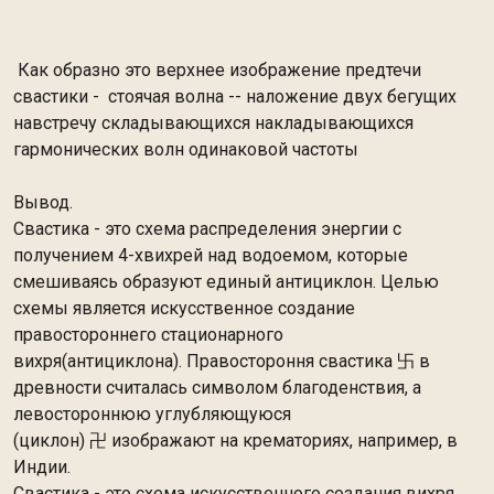
Как образно это верхнее изображение предтечи
свастики - стоячая волна -- наложение двух бегущих
навстречу складывающихся накладывающихся
гармонических волн одинаковой частоты
Вывод.
Свастика - это схема распределения энергии с
получением 4-хвихрей над водоемом, которые
смешиваясь образуют единый антициклон. Целью
схемы является искусственное создание
правостороннего стационарного
вихря(антициклона). Правостороння свастика 卐 в
древности считалась символом благоденствия, а
левостороннюю углубляющуюся
(циклон) 卍 изображают на крематориях, например, в
Индии.
Свастика - это схема искусственного создания вихря.