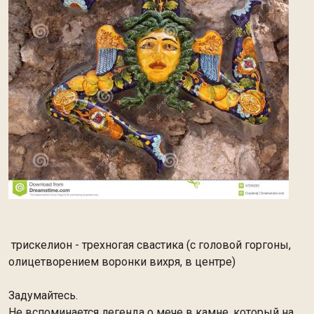
трискелион - трехногая свастика (с головой горгоны,
олицетворением воронки вихря, в центре)
Задумайтесь.
Не вспоминается легенда о мече в камне, который на