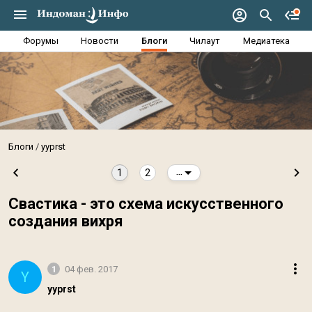
Форумы
Новости
Блоги
Чилаут
Медиатека
Блоги
yyprst
1
2
...
Свастика - это схема искусственного
создания вихря
1
04 фев. 2017
Y
yyprst