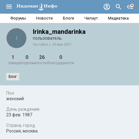
Форумы
Новости
Блоги
Чилаут
Медиатека
Irinka_mandarinka
I
пользователь
На сайте с 23 мая 2017
1
0
26
0
темы
репортажи
посты
благодарности
Блог
Пол
женский
День рождения
23 фев. 1987
Страна, город
Россия, москва