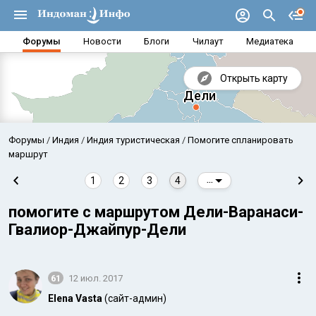
Форумы
Новости
Блоги
Чилаут
Медиатека
Открыть карту
Форумы
Индия
Индия туристическая
Помогите спланировать
маршрут
1
2
3
4
...
помогите с маршрутом Дели-Варанаси-
Гвалиор-Джайпур-Дели
61
12 июл. 2017
Аравийское море
Бенг
Elena Vasta
(сайт-админ)