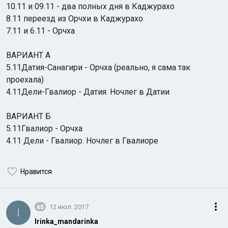
10.11 и 09.11 - два полных дня в Каджурахо
8.11 переезд из Орчхи в Каджурахо
7.11 и 6.11 - Орчха
ВАРИАНТ А
5.11Датия-Санагири - Орчха (реально, я сама так
проехала)
4.11Дели-Гвалиор - Датия. Ночлег в Датии
ВАРИАНТ Б
5.11Гвалиор - Орчха
4.11 Дели - Гвалиор. Ночлег в Гвалиоре
Нравится
65
12 июл. 2017
I
Irinka_mandarinka