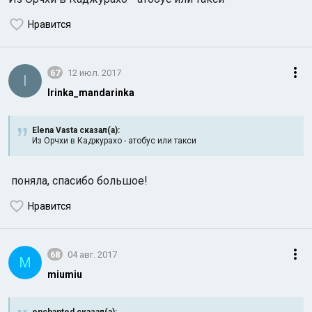
Нравится
67
12 июл. 2017
I
Irinka_mandarinka
Elena Vasta сказал(а):
Из Орчхи в Каджурахо - атобус или такси
поняла, спасибо большое!
Нравится
68
04 авг. 2017
M
miumiu