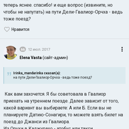
теперь яснее. спасибо! и еще вопрос (извините, но
чтобы не напутать) на пути Дели-Гвалиор-Орчха - ведь
тоже поезд?
Нравится
66
12 июл. 2017
Elena Vasta
(сайт-админ)
Irinka_mandarinka сказал(а):
на пути Дели-Гвалиор-Орчха - ведь тоже поезд?
Как вам захочется. Я бы советовала в Гвалиор
приехать на утреннем поезде. Далее зависит от того,
какой вариант вы выбираете: А или Б. Если вы не
планируете Датию-Сонагири, то можете взять билет на
поезд до Джанси из Гвалиора.
Из Орчхи в Каджурахо - атобус или такси