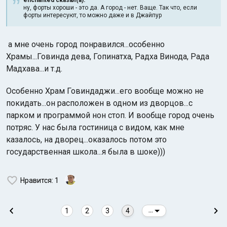
enchanted сказал(а):
ну, форты хороши - это да. А город - нет. Ваще. Так что, если
форты интересуют, то можно даже и в Джайпур
а мне очень город понравился...особенно
Храмы...Говинда дева, Гопинатха, Радха Винода, Рада
Мадхава...и т.д.
Особенно Храм Говиндаджи...его вообще можно не
покидать...он расположен в одном из дворцов...с
парком и программой нон стоп. И вообще город очень
потряс. У нас была гостиница с видом, как мне
казалось, на дворец...оказалось потом это
государственная школа...я была в шоке)))
Нравится
: 1
1
2
3
4
...