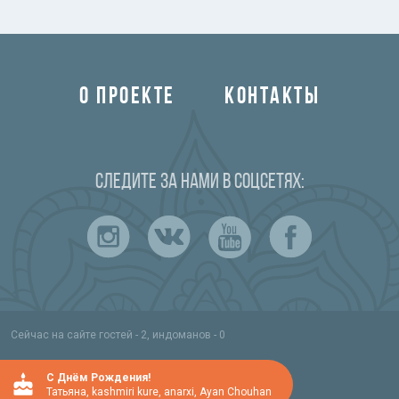
О ПРОЕКТЕ
КОНТАКТЫ
Следите за нами в соцсетях:
Сейчас на сайте гостей - 2, индоманов - 0
C Днём Рождения!
Татьяна
,
kashmiri kure
,
anarxi
,
Ayan Chouhan