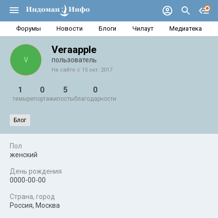
Форумы
Новости
Блоги
Чилаут
Медиатека
Veraapple
V
пользователь
На сайте с 15 окт. 2017
1
0
5
0
темы
репортажи
посты
благодарности
Блог
Пол
женский
День рождения
0000-00-00
Страна, город
Россия, Москва