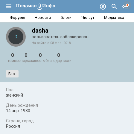
Форумы
Новости
Блоги
Чилаут
Медиатека
dasha
D
пользователь заблокирован
На сайте с 08 фев. 2018
0
0
0
0
темы
репортажи
посты
благодарности
Блог
Пол
женский
День рождения
14 апр. 1980
Страна, город
Россия