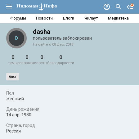
Форумы
Новости
Блоги
Чилаут
Медиатека
dasha
D
пользователь заблокирован
На сайте с 08 фев. 2018
0
0
0
0
темы
репортажи
посты
благодарности
Блог
Пол
женский
День рождения
14 апр. 1980
Страна, город
Россия