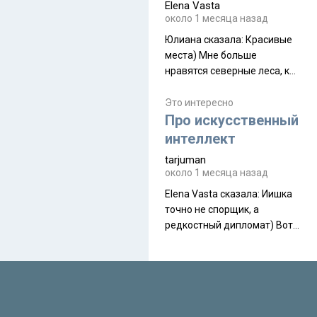
Elena Vasta
производителя. Новинка
около 1 месяца назад
получила двухслойную
конструкцию с отдельным
Юлиана сказалa: Красивые
внешним тентом и сетчатой
места) Мне больше
внутренней палаткой, а ее
нравятся северные леса, как
масса в базовой
в Новгородчине)) Где флора
комплектации составляет
южной тайги
Это интересно
около 845 г. Палатка весит
Про искусственный
менее
интеллект
tarjuman
около 1 месяца назад
Elena Vasta сказалa: Иишка
точно не спорщик, а
редкостный дипломат) Вот,
точно, надо его в МИДы на
помощь в переговорах
слать))