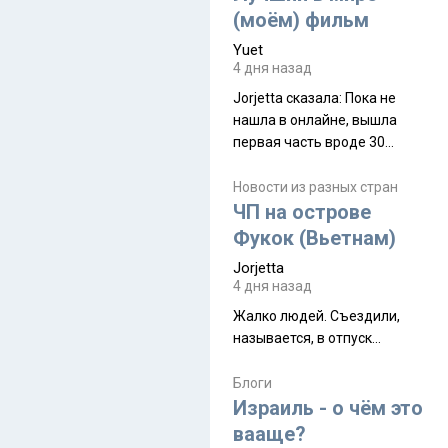
(моём) фильм
Yuet
4 дня назад
Jorjetta сказалa: Пока не
нашла в онлайне, вышла
первая часть вроде 30
июля. Премьера будет на
Дивали 8 ноября.
Новости из разных стран
ЧП на острове
Фукок (Вьетнам)
Jorjetta
4 дня назад
Жалко людей. Съездили,
называется, в отпуск...
Блоги
Израиль - о чём это
вааще?