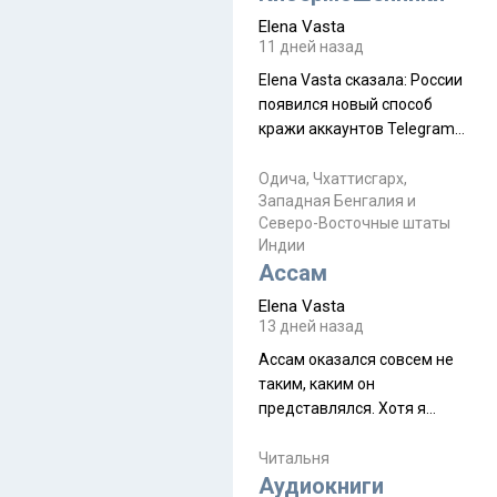
автобус не остановится.
Elena Vasta
Пошли туда, потому что я
11 дней назад
начиталась восторженных
Elena Vasta сказалa: России
отзывов. По мне – сплошная
появился новый способ
физуха, долгий спуск, потом
кражи аккаунтов Telegram
подъем по этому же пути.
без пароля и SMS
Вполне можно пропустить.
Прочитайте! У моих двух
Одича, Чхаттисгарх,
Пока
Западная Бенгалия и
знакомых вот так увели
Северо-Восточные штаты
аккаунты
Индии
Ассам
Elena Vasta
13 дней назад
Ассам оказался совсем не
таким, каким он
представлялся. Хотя я
увидела его буквально
краешек, но все же схватила
Читальня
ауру штата, как-то он меня
Аудиокниги