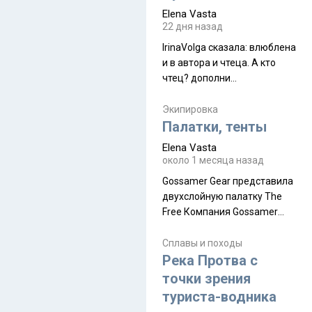
принял и я его. Пышная
Elena Vasta
природа, мягкие
22 дня назад
доброжелательные люди,
IrinaVolga сказалa: влюблена
такая как бы переходная
и в автора и чтеца. А кто
ступень между привычной
чтец? дополни
нам Индией и остальными
рекомендацию
СВ штатами, которые я тоже
Экипировка
надеюсь увидеть.
Палатки, тенты
Elena Vasta
около 1 месяца назад
Gossamer Gear представила
двухслойную палатку The
Free Компания Gossamer
Gear представила
туристическую палатку The
Сплавы и походы
Free, которая стала первой
Река Протва с
полностью самонесущей
точки зрения
ультралегкой моделью в
туриста-водника
ассортименте