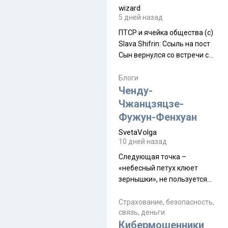
wizard
5 дней назад
ПТСР и ячейка общества (с)
Slava Shifrin: Ссыль на пост
Сын вернулся со встречи с
армейскими друзьями (год
уже, как демобилизовались,
Блоги
а продолжают встречаться
Ченду-
почти каждую неделю) и с
Чжанцзяцзе-
порога сообщил: "Эйтан
Фужун-Фенхуан
разводится!" Эйтан -
SvetaVolga
мальчик из религиозной
10 дней назад
семьи, из тех, кого называют
"вязаные кипы". С 2022-го
Следующая точка –
«небесный петух клюет
зернышки», не пользуется
спросом и вполне
заслужено, и чтобы попасть
Страхование, безопасность,
связь, деньги
на начало тропы показали
Кибермошенники
водителю карту, иначе