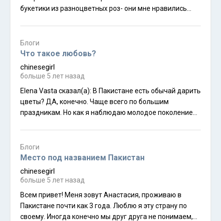
букетики из разноцветных роз- они мне нравились
больше этих веников)) ой,да! Поддерживаю! Эта
милота из мелких цветов прекрасна)))) tarjuman
сказал(а): Вкус твоего мужа вообще неоспорим- букет
Блоги
прекрасный! Благодарю) Я ему передам. Надо его
Что такое любовь?
засмущатьнемного)))
chinesegirl
больше 5 лет назад
Elena Vasta сказал(а): В Пакистане есть обычай дарить
цветы? ДА, конечно. Чаще всего по большим
праздникам. Но как я наблюдаю молодое поколение
стало дарить друг другу букеты и просто так, чтобы
показать знаки внимания. Даже находила в
Инстаграм несколько страничек, где предлагают
Блоги
почти евро стиль букеты. Но опять же просто за
Место под названием Пакистан
бешенные деньги . Небольшая корзинка мне как-то
chinesegirl
обошлас в 50$USD
больше 5 лет назад
Всем привет! Меня зовут Анастасия, проживаю в
Пакистане почти как 3 года. Люблю я эту страну по
своему. Иногда конечно мы друг друга не понимаем,