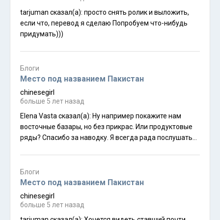
tarjuman сказал(а): просто снять ролик и выложить,
если что, перевод я сделаю Попробуем что-нибудь
придумать)))
Блоги
Место под названием Пакистан
chinesegirl
больше 5 лет назад
Elena Vasta сказал(а): Ну например покажите нам
восточные базары, но без прикрас. Или продуктовые
ряды? Спасибо за наводку. Я всегда рада послушать
обратную связь моих читателей, так как к сожалению
в Инстаграм подписчики не такие активные... А было
бы интересно смотреть просто живую трансляцию?
Блоги
Как все вертятся и варятся в ежедневной рутине
Место под названием Пакистан
пакистанских будней?
chinesegirl
больше 5 лет назад
tarjuman сказал(а): Хочется видеть ставший почти