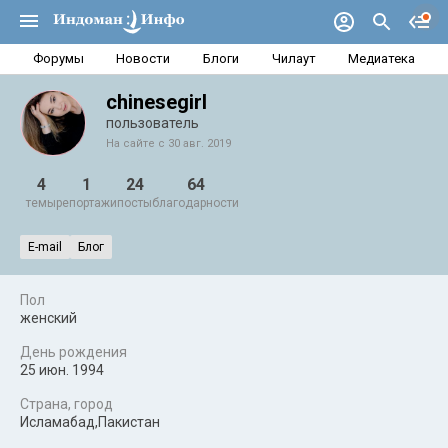
Форумы
Новости
Блоги
Чилаут
Медиатека
chinesegirl
пользователь
На сайте с 30 авг. 2019
4
1
24
64
темы
репортажи
посты
благодарности
E-mail
Блог
Пол
женский
День рождения
25 июн. 1994
Страна, город
Исламабад,Пакистан