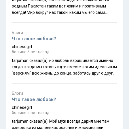
родным Пакистан таким вот ярким и позитивным
всегда! Мир вокруг нас такой, каким мы его сами
создаем)
Блоги
Что такое любовь?
chinesegirl
больше 5 лет назад
tarjuman сказал(а): но любовь взращивается именно
тогда, когда мы готовы идти вместе к этим идеальным
"версиям" всю жизнь, до конца, заботясь друг о друге.
И не так давно я осознала, что межнациональные
браки требуют в три раза больше усилий в работе над
отношениями. Чтобы прийти к понимаю и принятию
Блоги
той или иной ситуации.
Что такое любовь?
chinesegirl
больше 5 лет назад
tarjuman сказал(а): Мой муж всегда дарил мне там
ожерелья из маленьких розочек и жасмина или