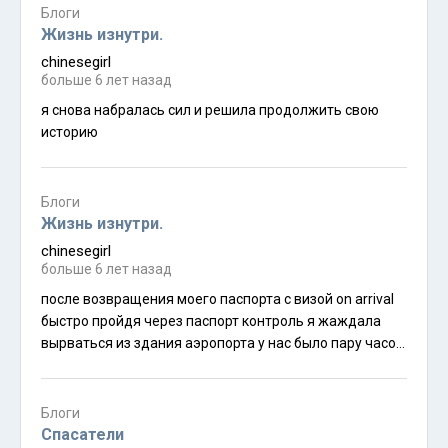
собрать композицию.
Блоги
Жизнь изнутри.
chinesegirl
больше 6 лет назад
я снова набралась сил и решила продолжить свою
историю
Блоги
Жизнь изнутри.
chinesegirl
больше 6 лет назад
после возвращения моего паспорта с визой on arrival
быстро пройдя через паспорт контроль я жаждала
вырваться из здания аэропорта у нас было пару часов
до вылета в исламабад мы медленно но стремительно
приближались с грузчиком который вез нашу
перегруженную тележку к выходу застоявшийся
Блоги
воздух в здании все больше и больше порождал
Спасатели