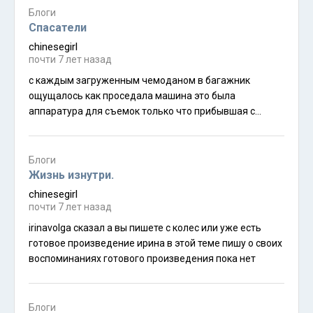
Блоги
напротив большого окна открывавшее нам
Спасатели
chinesegirl
почти 7 лет назад
с каждым загруженным чемоданом в багажник
ощущалось как проседала машина это была
аппаратура для съемок только что прибывшая с
лондона с опозданием на сутки после прибытия своих
владельцев на часах показывало четыре утра и нас
ждал путь длинною в семь часов наверное это был
Блоги
мой первый рассвет в пакистане который мы
Жизнь изнутри.
встречали в дороге мы мчались по автомагистрали
chinesegirl
среди гималайских гор укрытых облаками словно
почти 7 лет назад
белым одеялом из ваты каждые пару километров
irinavolga сказал а вы пишете с колес или уже есть
гималайские горы не переставали удивлять своей
готовое произведение ирина в этой теме пишу о своих
красотой в 11 30 утра в городе музарффарабад
воспоминаниях готового произведения пока нет
кашмир планировалось выступление премьер
министра пакистана имра́н хана на часах показывало
9 45 и дядюшка google показывал что приедем мы в 11
Блоги
20 вроде успеваем но ребята со съемочной группы