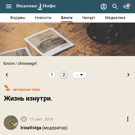
Форумы
Новости
Блоги
Чилаут
Медиатека
Блоги
chinesegirl
1
2
...
авторская тема
Жизнь изнутри.
21
11 сент. 2019
IrinaVolga
(модератор)