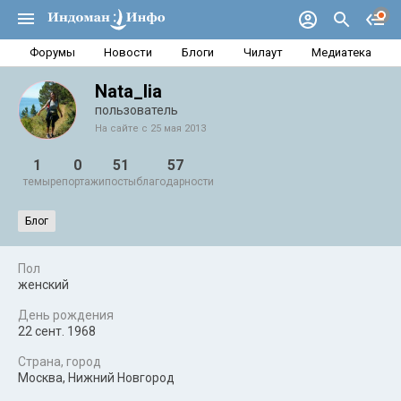
Форумы
Новости
Блоги
Чилаут
Медиатека
Nata_lia
пользователь
На сайте с 25 мая 2013
1
0
51
57
темы
репортажи
посты
благодарности
Блог
Пол
женский
День рождения
22 сент. 1968
Страна, город
Москва, Нижний Новгород