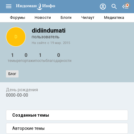
Форумы
Новости
Блоги
Чилаут
Медиатека
didiindumati
D
пользователь
На сайте с 19 мар. 2015
1
0
1
0
темы
репортажи
посты
благодарности
Блог
День рождения
0000-00-00
Созданные темы
Авторские темы