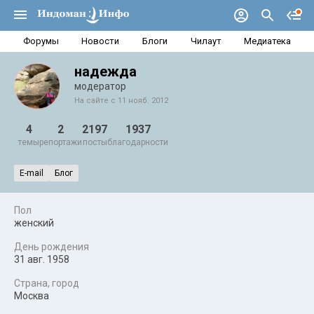
Форумы
Новости
Блоги
Чилаут
Медиатека
надежда
модератор
На сайте с 11 нояб. 2012
4
2
2197
1937
темы
репортажи
посты
благодарности
E-mail
Блог
Пол
женский
День рождения
31 авг. 1958
Страна, город
Москва