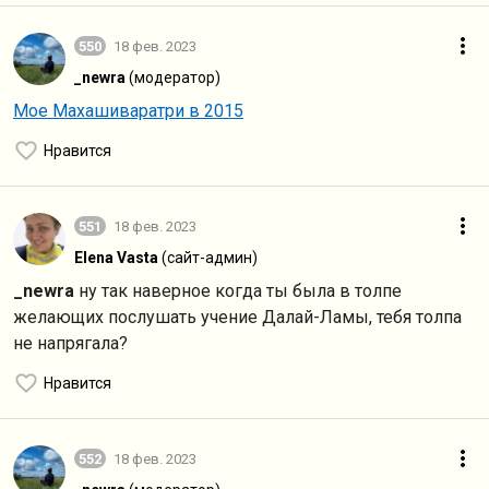
550
18 фев. 2023
_newra
(модератор)
Мое Махашиваратри в 2015
Нравится
551
18 фев. 2023
Elena Vasta
(сайт-админ)
_newra
ну так наверное когда ты была в толпе
желающих послушать учение Далай-Ламы, тебя толпа
не напрягала?
Нравится
552
18 фев. 2023