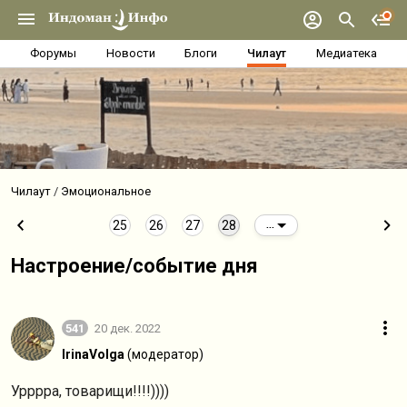
Форумы
Новости
Блоги
Чилаут
Медиатека
Чилаут
Эмоциональное
25
26
27
28
...
Настроение/событие дня
541
20 дек. 2022
IrinaVolga
(модератор)
Урррра, товарищи!!!!))))