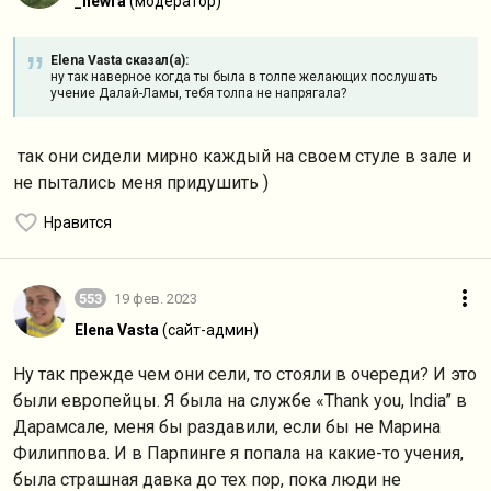
_newra
(модератор)
Elena Vasta сказал(а):
ну так наверное когда ты была в толпе желающих послушать
учение Далай-Ламы, тебя толпа не напрягала?
так они сидели мирно каждый на своем стуле в зале и
не пытались меня придушить )
Нравится
553
19 фев. 2023
Elena Vasta
(сайт-админ)
Ну так прежде чем они сели, то стояли в очереди? И это
были европейцы. Я была на службе «Thank you, India” в
Дарамсале, меня бы раздавили, если бы не Марина
Филиппова. И в Парпинге я попала на какие-то учения,
была страшная давка до тех пор, пока люди не