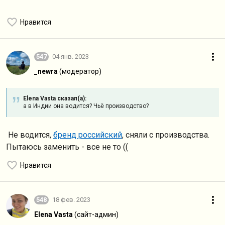
Нравится
547
04 янв. 2023
_newra
(модератор)
Elena Vasta сказал(а):
а в Индии она водится? Чьё производство?
Не водится,
бренд российский
, сняли с производства.
Пытаюсь заменить - все не то ((
Нравится
548
18 фев. 2023
Elena Vasta
(сайт-админ)