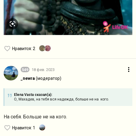
Нравится
: 2
549
18 фев. 2023
_newra
(модератор)
Elena Vasta сказал(а):
О, Махадев, на тебя вся надежда, больше не на кого.
На себя. Больше не на кого.
Нравится
: 1