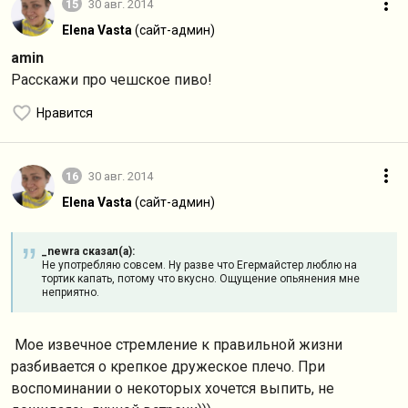
15
30 авг. 2014
Elena Vasta
(сайт-админ)
amin
Расскажи про чешское пиво!
Нравится
16
30 авг. 2014
Elena Vasta
(сайт-админ)
_newra сказал(а):
Не употребляю совсем. Ну разве что Егермайстер люблю на
тортик капать, потому что вкусно. Ощущение опьянения мне
неприятно.
Мое извечное стремление к правильной жизни
разбивается о крепкое дружеское плечо. При
воспоминании о некоторых хочется выпить, не