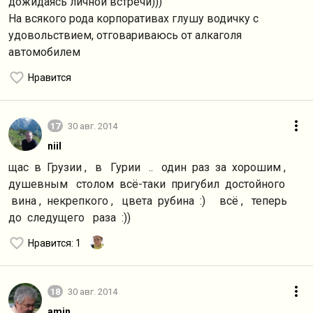
дожидаясь личной встречи)))
На всякого рода корпоративах глушу водичку с
удовольствием, отговариваюсь от алкаголя
автомобилем
Нравится
17
30 авг. 2014
niil
щас в Грузии , в Гурии .. один раз за хорошим ,
душевным столом всё-таки пригубил достойного
вина , некрепкого , цвета рубина :) всё , теперь
до следущего раза :))
Нравится
: 1
18
30 авг. 2014
amin