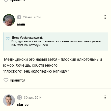
Нравится
9
29 авг. 2014
amin
Elena Vasta сказал(а):
Вот, думаешь, сейчас тяпнешь - и скажешь что-то очень умное
или хотя бы остроумное))
Медицински это называется - плоский алкогольный
юмор. Хочешь, собственного
"плоского" энциклопедию напишу?
Нравится
10
30 авг. 2014
staricc