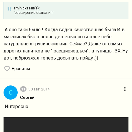
amin сказал(а):
"расширение сознания"
А оно таки было ! Когда водка качественная была.И в
магазинах было полно дешевых но вполне себе
натуральных грузинских вин. Сейчас? Даже от самых
дорогих напитков не " расширяешься" , а тупишь...ЭХ..Ну
вот, побрюзжал-теперь досыпать прйду :))
Нравится
11
30 авг. 2014
С
Сергей
Интересно