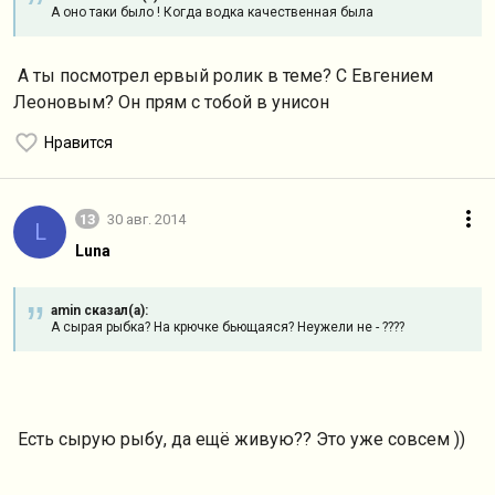
А оно таки было ! Когда водка качественная была
А ты посмотрел ервый ролик в теме? С Евгением
Леоновым? Он прям с тобой в унисон
Нравится
13
30 авг. 2014
L
Luna
amin сказал(а):
А сырая рыбка? На крючке бьющаяся? Неужели не - ????
Есть сырую рыбу, да ещё живую?? Это уже совсем ))