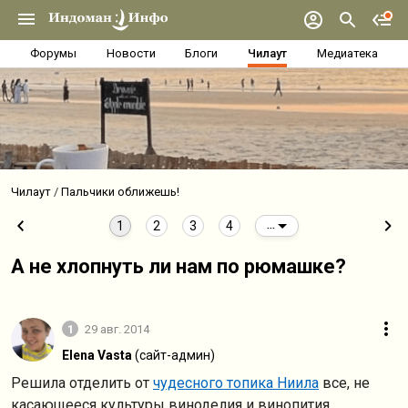
Форумы
Новости
Блоги
Чилаут
Медиатека
Чилаут
Пальчики оближешь!
1
2
3
4
...
А не хлопнуть ли нам по рюмашке?
1
29 авг. 2014
Elena Vasta
(сайт-админ)
Решила отделить от
чудесного топика Ниила
все, не
касающееся культуры виноделия и винопития