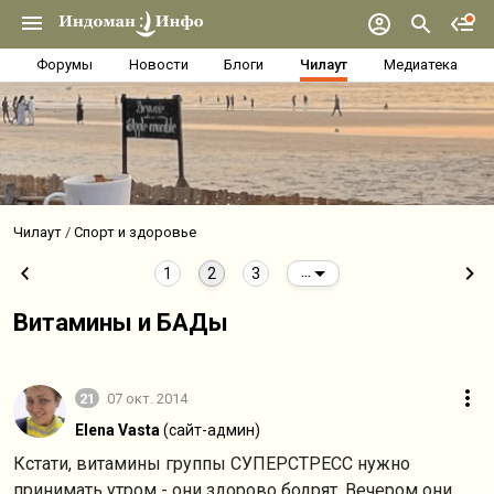
Форумы
Новости
Блоги
Чилаут
Медиатека
Чилаут
Спорт и здоровье
1
2
3
...
Витамины и БАДы
21
07 окт. 2014
Elena Vasta
(сайт-админ)
Кстати, витамины группы СУПЕРСТРЕСС нужно
принимать утром - они здорово бодрят. Вечером они