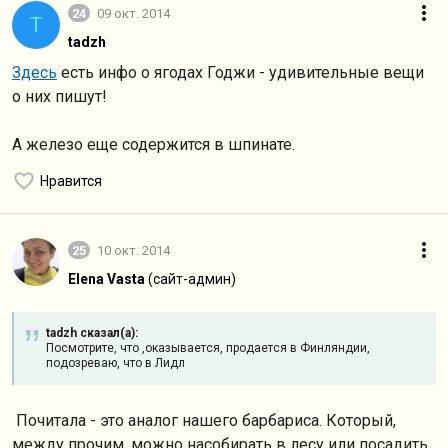
24
09 окт. 2014
T
tadzh
Здесь
есть инфо о ягодах Годжи - удивительные вещи
о них пишут!
А железо еще содержится в шпинате.
Нравится
25
10 окт. 2014
Elena Vasta
(сайт-админ)
tadzh сказал(а):
Посмотрите, что ,оказывается, продается в Финляндии,
подозреваю, что в Лидл
Почитала - это аналог нашего барбариса. Который,
между прочим, можно насобирать в лесу или посадить