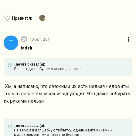
Нравится
: 1
28
10 окт. 2014
T
tadzh
_newra сказал(а):
Я ела годжи в Бупсе с дерева, свежие.
Хм, а написано, что свежими их есть нельзя - ядовиты.
Только после высыхания яд уходит. Что даже собирать
их руками нельзя.
_newra сказал(а):
Не верю я в волшебную таблетку, одними витаминами и
микроэлементами здоров не будешь.