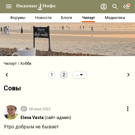
Форумы
Новости
Блоги
Чилаут
Медиатека
Чилаут
Хобби
1
2
...
Совы
21
06 мая 2023
Elena Vasta
(сайт-админ)
Утро добрым не бывает