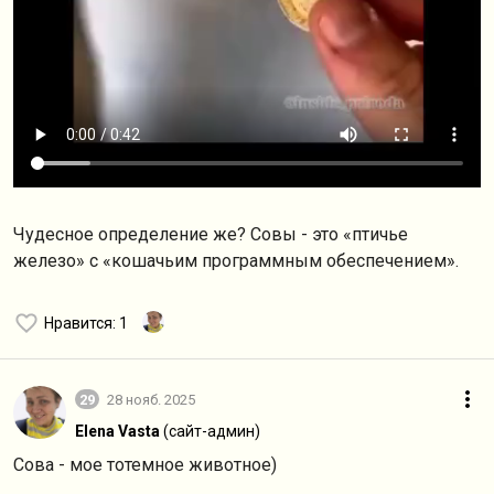
Чудесное определение же? Совы - это «птичье
железо» с «кошачьим программным обеспечением».
Нравится
: 1
29
28 нояб. 2025
Elena Vasta
(сайт-админ)
Сова - мое тотемное животное)