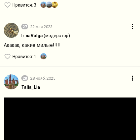
Нравится
: 3
27
22 мая 2023
IrinaVolga
(модератор)
Аааааа, какие милые!!!!!
Нравится
: 1
28
28 нояб. 2025
Talia_Lia