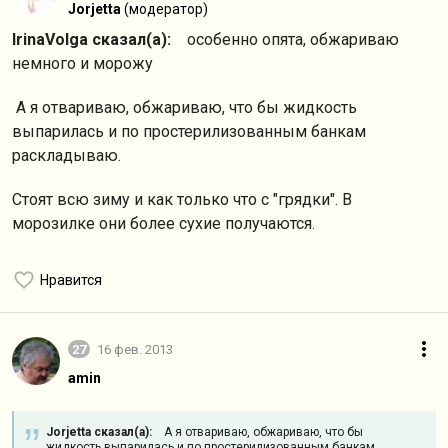
Jorjetta
(модератор)
IrinaVolga сказал(а):
особенно опята, обжариваю
немного и морожу
А я отвариваю, обжариваю, что бы жидкость
выпарилась и по простерилизованным банкам
раскладываю.
Стоят всю зиму и как только что с "грядки". В
морозилке они более сухие получаются.
Нравится
27
16 фев. 2013
amin
Jorjetta сказал(а):
А я отвариваю, обжариваю, что бы
жидкость выпарилась и по простерилизованным банкам