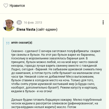
Нравится
35
16 фев. 2013
Elena Vasta
(сайт-админ)
amin сказал(а):
Сказано - сделано! С вечера заготовил полуфабрикаты: сварил
три свеклы и бульон. На этот раз бульон варил из баранины,
поскольку в морозильнике завалялась баранья шея. В
принципе, бульон можно любой, но на мой вкус чисто свиной
нехорош, гораздо лучше варить свинину вместе с говядиной.
Ладно, сегодня - бараний. Не забываем шумовкой снимать пену
до закипания, а потом пусть себе булькает на маленьком огне
часа три. Никакой соли не добавляем! Мясо вытаскиваем,
бульон ставим в холодное место на ночь. Только для того,
чтобы снять утром шумовкой застывший жир (а Бурда сало,
наоборот, дополнительно бухает!). Режем капусту и картошку,
кидаем в бульон - и на огонь!
Дальше будем готовить борщевую зажарку. Мелко порубленный
чеснок кидаем в разогретое оливковое (рафинированное!, на
экстра-вёрджин нельзя жарить!) масло. Потом