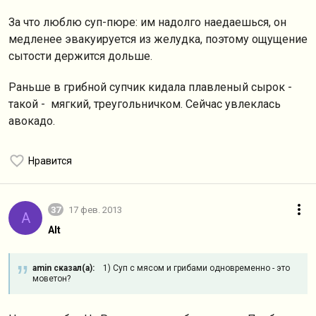
За что люблю суп-пюре: им надолго наедаешься, он
медленее эвакуируется из желудка, поэтому ощущение
сытости держится дольше.
Раньше в грибной супчик кидала плавленый сырок -
такой - мягкий, треугольничком. Сейчас увлеклась
авокадо.
Нравится
37
17 фев. 2013
A
Alt
amin сказал(а):
1) Суп с мясом и грибами одновременно - это
моветон?