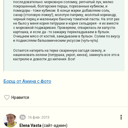
последовательно: морковную соломку, репчатый лук, мелко
покрошенный, болгарские перцы, порезанные кубиком, и
помидоры - тоже кубиком. В конце жарки добавляем соль,
сахар (столовую ложку!), молотую паприку, молотый кориандр,
черный перец и маленькую баночку томатной пасты. На этот раз
не было у меня корня петрушки и корня сельдерея - я их вместе
с морковкой поджариваю. Проверяем, отварилась ли капуста-
картошка, и если да - то зажарку перекладываем в бульон.
Очищаем мясо от костей, закидываем в бульон. Солим по вкусу
и подкисляем бальзамическим уксусом (чуть-чуть).
Остается натереть на терке сваренную загодя свеклу, и
нашинковать зелени (петрушка, укроп, кинза), закинуть все это в
кастрюлю и довести до кипения. Все!
Борщ от Амина с фото
Нравится
36
16 фев. 2013
Elena Vasta
(сайт-админ)