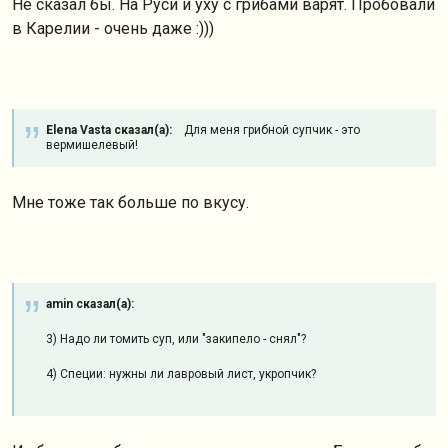
Не сказал бы. На Руси и уху с грибами варят. Пробовали
в Карелии - очень даже :)))
Elena Vasta сказал(а):
Для меня грибной супчик - это
вермишелевый!
Мне тоже так больше по вкусу.
amin сказал(а):
3) Надо ли томить суп, или "закипело - снял"?
4) Специи: нужны ли лавровый лист, укропчик?