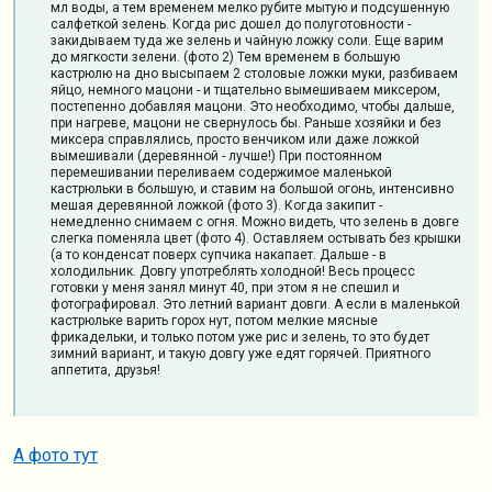
мл воды, а тем временем мелко рубите мытую и подсушенную
салфеткой зелень. Когда рис дошел до полуготовности -
закидываем туда же зелень и чайную ложку соли. Еще варим
до мягкости зелени. (фото 2)
Тем временем в большую
кастрюлю на дно высыпаем 2 столовые ложки муки, разбиваем
яйцо, немного мацони - и тщательно вымешиваем миксером,
постепенно добавляя мацони. Это необходимо, чтобы дальше,
при нагреве, мацони не свернулось бы. Раньше хозяйки и без
миксера справлялись, просто венчиком или даже ложкой
вымешивали (деревянной - лучше!)
При постоянном
перемешивании переливаем содержимое маленькой
кастрюльки в большую, и ставим на большой огонь, интенсивно
мешая деревянной ложкой (фото 3).
Когда закипит -
немедленно снимаем с огня. Можно видеть, что зелень в довге
слегка поменяла цвет (фото 4). Оставляем остывать без крышки
(а то конденсат поверх супчика накапает. Дальше - в
холодильник. Довгу употреблять холодной! Весь процесс
готовки у меня занял минут 40, при этом я не спешил и
фотографировал.
Это летний вариант довги. А если в маленькой
кастрюльке варить горох нут, потом мелкие мясные
фрикадельки, и только потом уже рис и зелень, то это будет
зимний вариант, и такую довгу уже едят горячей.
Приятного
аппетита, друзья!
А фото тут