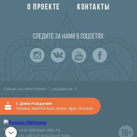
О ПРОЕКТЕ
КОНТАКТЫ
Следите за нами в соцсетях:
Сейчас на сайте гостей - 1, индоманов - 0
C Днём Рождения!
Татьяна
,
kashmiri kure
,
anarxi
,
Ayan Chouhan
© 2012-2026 indoman-info.ru
Владелец сайта Елена Круглова