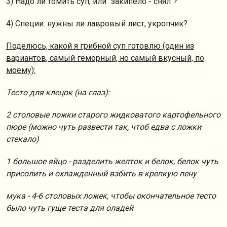
3) Надо ли томить суп, или "закипело - снял"?
4) Специи: нужны ли лавровый лист, укропчик?
Поделюсь, какой я грибной суп готовлю (один из
вариантов, самый геморный, но самый вкусный, по
моему):
Тесто для клецок (на глаз):
2 столовые ложки старого жидковатого картофельного
пюре (можно чуть развести так, чтоб едва с ложки
стекало)
1 большое яйцо - разделить желток и белок, белок чуть
присолить и охлажденный взбить в крепкую пену
мука - 4-6 столовых ложек, чтобы окончательное тесто
было чуть гуще теста для оладей