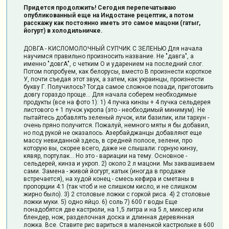
Придется продолжить! Сегодня перепечатываю
опубликованный еще на Индостане рецептик, а потом
расскажу как постоянно иметь это самое мацони (гатыг,
йогурт) в холодильничке.
ДОВГА - КИСЛОМОЛОЧНЫЙ СУПЧИК С ЗЕЛЕНЬЮ
Для начала
научимся правильно произносить название. Не "давга", а
именно "довгА", с четким О и ударением на последний слог.
Потом попробуем, как белорусы, вместо В произнести короткое
У, почти съедая этот звук, а затем, как украинцы, произнести
букву Г. Получилось? Тогда самое сложное позади, приготовить
довгу гораздо проще...
Для начала соберем необходимые
продукты (все на фото 1):
1) 4 пучка кинзы + 4 пучка сельдерея
листового + 1 пучок укропа (это - необходимый минимум). Не
пытайтесь добавлять зеленый лучок, или базилик, или тархун -
очень пряно получится. Пожалуй, немного мяты я бы добавил,
но под рукой не оказалось. Азербайджанцы добавляют еще
массу невиданной здесь, в средней полосе, зелени, про
которую вы, скорее всего, даже не слышали: горную кинзу,
кявяр, портулак... Но это - вариации на тему. Основное -
сельдерей, кинза и укроп.
2) около 2 л мацони. Мы заквашиваем
сами. Замена - живой йогурт, катык (иногда в продаже
встречается), на худой конец - смесь кефира и сметаны в
пропорции 4:1 (так чтоб и не слишком кисло, и не слишком
жирно было).
3) 2 столовые ложки с горкой риса.
4) 2 столовые
ложки муки.
5) одно яйцо.
6) соль
7) 600 г воды
Еще
понадобятся две кастрюли, на 1,5 литра и на 5 л, миксер или
блендер, нож, разделочная доска и длинная деревянная
ложка. Все.
Ставите рис вариться в маленькой кастрюльке в 600