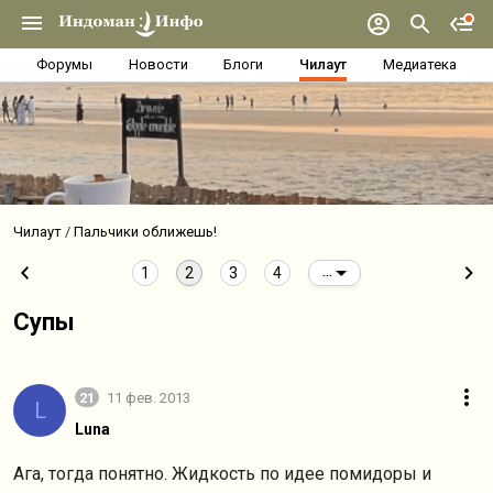
Форумы
Новости
Блоги
Чилаут
Медиатека
Чилаут
Пальчики оближешь!
1
2
3
4
...
Супы
21
11 фев. 2013
L
Luna
Ага, тогда понятно. Жидкость по идее помидоры и