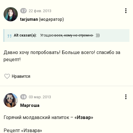
17
22 фев. 2013
tarjuman
(модератор)
Alt сказал(а):
Угощаю
всех, кому не стремно
:)))
Давно хочу попробовать! Больше всего! спасибо за
рецепт!
Нравится
18
03 мар. 2013
Маргоша
Горячий молдавский напиток –
«Извар»
Рецепт «Извара»