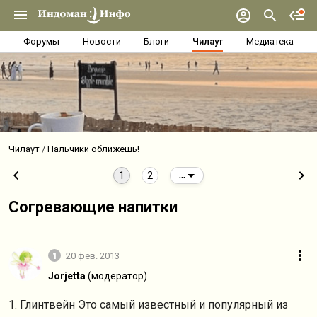
Форумы
Новости
Блоги
Чилаут
Медиатека
Чилаут
Пальчики оближешь!
1
2
...
Согревающие напитки
1
20 фев. 2013
Jorjetta
(модератор)
1. Глинтвейн Это самый известный и популярный из