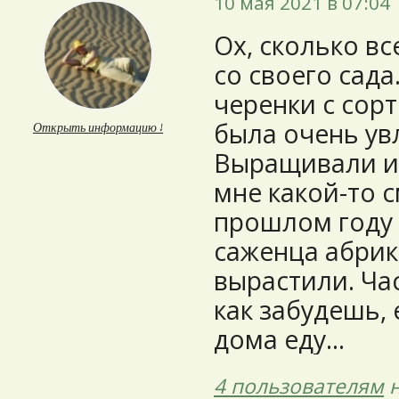
10 мая 2021 в 07:04
Ох, сколько в
со своего сада
черенки с сорт
была очень ув
Открыть информацию ↓
Выращивали из
мне какой-то 
прошлом году 
саженца абрик
вырастили. Час
как забудешь, 
дома еду...
4 пользователям
н