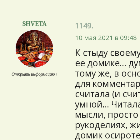
SHVETA
1149.
10 мая 2021 в 09:48
К стыду своем
ее домике... д
тому же, в ос
Открыть информацию ↓
для комментар
считала (и счи
умной... Читал
мысли, просто 
рукоделиях, жи
домик осиротел(