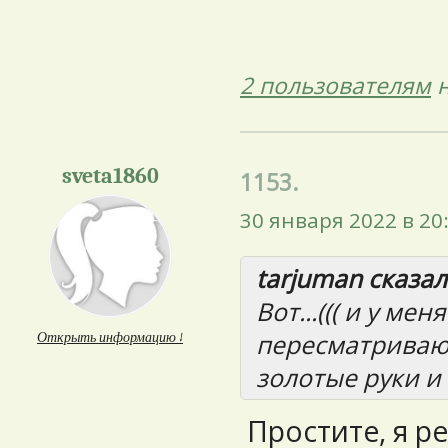
2 пользователям
н
sveta1860
1153.
30 января 2022 в 20
tarjuman сказал(
Вот...((( и у ме
пересматриваю.
Открыть информацию ↓
золотые руки и
Простите, я ре