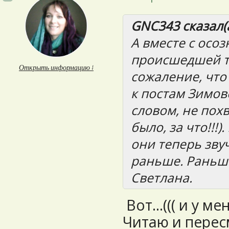
GNC343 сказал(а
А вместе с осо
происшедшей т
Открыть информацию ↓
сожаление, что
к постам Зимов
словом, не пох
было, за что!!!)
они теперь зву
раньше. Раньше
Светлана.
Вот...((( и у м
Читаю и перес