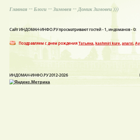
Главная
↔
Блоги
↔
Зимовея
↔ Домик Зимовеи )))
Сайт ИНДОМАН-ИНФО.РУ просматривают гостей - 1, индоманов - 0:
Поздравляем с днем рождения
,
,
,
Татьяна
kashmiri kure
anarxi
Ay
ИНДОМАН-ИНФО.РУ
2012-2026