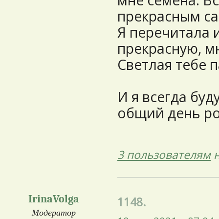
мне семена. Вс
прекрасным с
Я перечитала 
прекрасную, м
Светлая тебе 
И я всегда буд
общий день р
3 пользователям
н
IrinaVolga
1148.
Модератор