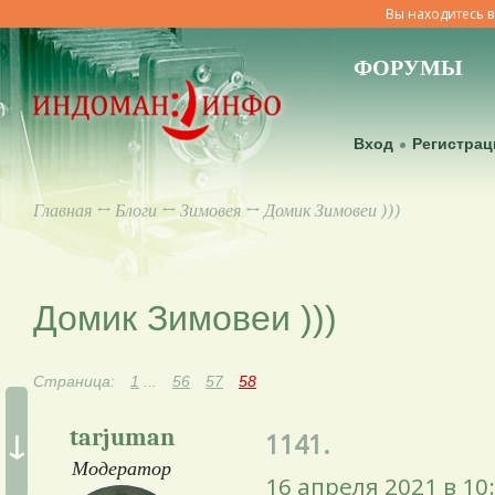
Вы находитесь в
ФОРУМЫ
Вход
Регистрац
Главная
↔
Блоги
↔
Зимовея
↔ Домик Зимовеи )))
Домик Зимовеи )))
Страница:
1
...
56
57
58
↓
tarjuman
1141.
Модератор
16 апреля 2021 в 10